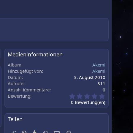
Medieninformationen
Album
Akemi
Hinzugefügt von
Akemi
Datum
3. August 2010
au
Aufrufe
311
Anzahl Kommentare
0
0
Bewertung
,
0 Bewertung(en)
0
0
S
Teilen
t
e
Reddit
Pinterest
Tumblr
WhatsApp
E-Mail
Link