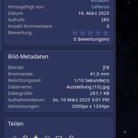
Museum
au
Hinzugefügt von
Cefairon
Datum
16. März 2025
Aufrufe
285
Anzahl Kommentare
0
0
Bewertung
,
0 Bewertung(en)
0
0
S
Bild-Metadaten
t
e
Blende
ƒ/8
r
Brennweite
41,0 mm
n
Belichtungszeit
1/10 Sekunde(n)
(
Dateiname
Ausstellung (10).jpg
e
)
Dateigröße
267,1 KB
Aufnahmedatum
So, 16 März 2025 3:01 PM
Abmessungen
2000px x 1334px
Teilen
Reddit
Pinterest
Tumblr
WhatsApp
E-Mail
Link