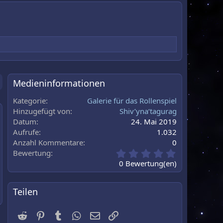
Medieninformationen
Kategorie
Galerie für das Rollenspiel
Hinzugefügt von
Shiv’yna‘tagurag
Datum
24. Mai 2019
au
Aufrufe
1.032
Anzahl Kommentare
0
0
Bewertung
,
0 Bewertung(en)
0
0
S
Teilen
t
e
Reddit
Pinterest
Tumblr
WhatsApp
E-Mail
Link
r