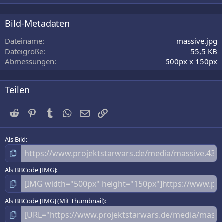
0
0
S
Bild-Metadaten
t
e
Dateiname
massive.jpg
r
Dateigröße
55,5 KB
n
Abmessungen
500px x 150px
(
e
)
Teilen
Reddit
Pinterest
Tumblr
WhatsApp
E-Mail
Link
Als Bild
Als BBCode [IMG]
Als BBCode [IMG] (Mit Thumbnail)