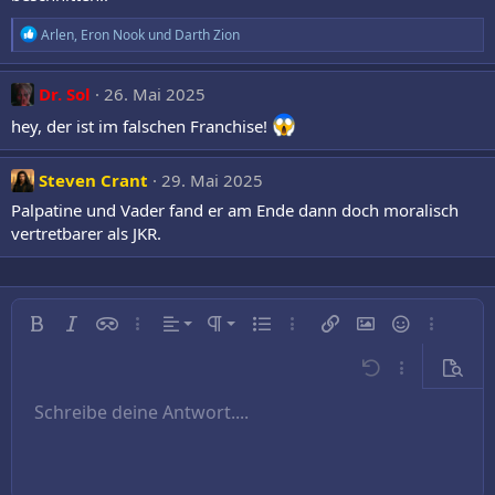
R
Arlen
,
Eron Nook
und
Darth Zion
e
a
k
Dr. Sol
26. Mai 2025
t
i
hey, der ist im falschen Franchise!
o
n
e
Steven Crant
29. Mai 2025
n
Palpatine und Vader fand er am Ende dann doch moralisch
:
vertretbarer als JKR.
Linksbündig
Normal
Fett
Kursiv
Inline-Spoiler
Weitere…
Ausrichtung
Absatzformatierung
Ungeordnete Liste
Weitere…
Link einfügen
Bild einfügen
Smileys
Weitere…
Zentriert
Überschrift 1
Rückgängig
Weitere…
Vorsch
Rechtsbündig
Schreibe deine Antwort....
Überschrift 2
9
Entwurf speichern
Arial
Schriftgröße
Nummerierte Liste
Zitat
Wiederholen
Medien
BBCode umschalten
Textfarbe
Tabelle einfügen
Formatierung entfernen
Schriftfamilie
Horizontale Linie einfügen
Entwürfe
Durchgestrichen
Spoiler
Unterstrichen
Code
Inline-Code
Text ausrichten
10
Entwurf löschen
Book Antiqua
Überschrift 3
12
Courier New