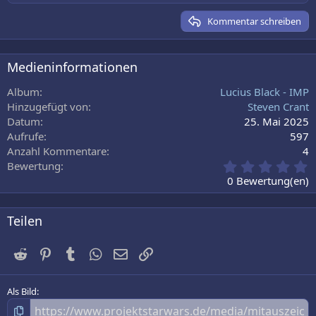
15
Georgia
Kommentar schreiben
18
Tahoma
22
Times New Roman
Medieninformationen
26
Trebuchet MS
Album
Lucius Black - IMP
Verdana
Hinzugefügt von
Steven Crant
Datum
25. Mai 2025
Aufrufe
597
Anzahl Kommentare
4
0
Bewertung
,
0 Bewertung(en)
0
0
S
Teilen
t
e
Reddit
Pinterest
Tumblr
WhatsApp
E-Mail
Link
r
n
(
e
Als Bild
)