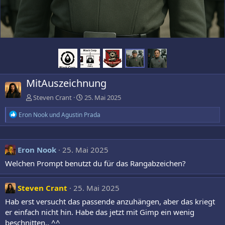
MitAuszeichnung
Steven Crant
25. Mai 2025
R
Eron Nook
und
Agustin Prada
e
a
k
t
Eron Nook
25. Mai 2025
i
o
Welchen Prompt benutzt du für das Rangabzeichen?
n
e
n
Steven Crant
25. Mai 2025
:
Hab erst versucht das passende anzuhängen, aber das kriegt
er einfach nicht hin. Habe das jetzt mit Gimp ein wenig
beschnitten.. ^^