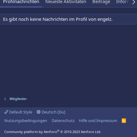
Profilnachrichten
Neueste Aktivitäten
Beiträge
Informat
Es gibt noch keine Nachrichten im Profil von engelz.
Mitglieder
Default Style
Deutsch [Du]
Nutzungsbedingungen
Datenschutz
Hilfe und Impressum
R
S
S
®
Community platform by XenForo
© 2010-2023 XenForo Ltd.