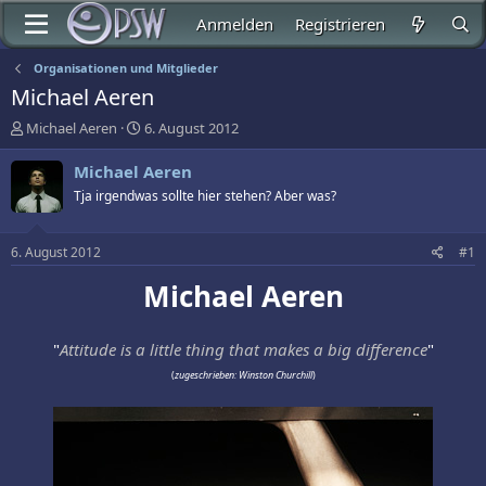
Anmelden
Registrieren
Organisationen und Mitglieder
Michael Aeren
E
E
Michael Aeren
6. August 2012
r
r
s
s
Michael Aeren
t
t
Tja irgendwas sollte hier stehen? Aber was?
e
e
l
l
l
l
6. August 2012
#1
e
t
r
a
Michael Aeren
m
"
Attitude is a little thing that makes a big difference
"
(
zugeschrieben: Winston Churchill
)