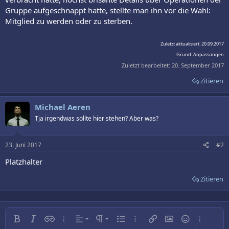
Gruppe aufgeschnappt hatte, stellte man ihn vor die Wahl:
Mitglied zu werden oder zu sterben.
Zuletzt aktualisiert: 20.09.2017
Grund: Anpassungen
Zuletzt bearbeitet:
20. September 2017
Zitieren
Michael Aeren
Tja irgendwas sollte hier stehen? Aber was?
23. Juni 2017
#2
Platzhalter
Zitieren
Linksbündig
Normal
Fett
Kursiv
Inline-Spoiler
Weitere…
Ausrichtung
Absatzformatierung
Ungeordnete Liste
Weitere…
Link einfügen
Bild einfügen
Smileys
Weitere…