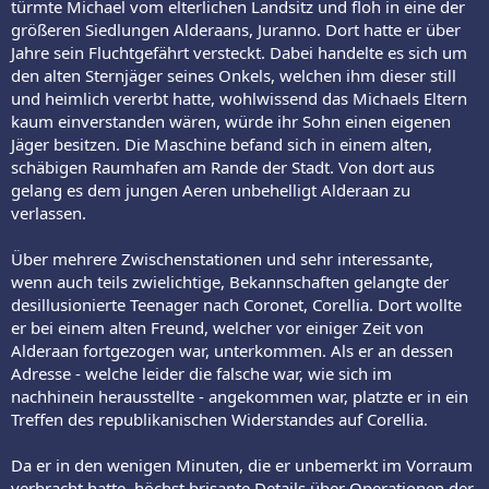
türmte Michael vom elterlichen Landsitz und floh in eine der
größeren Siedlungen Alderaans, Juranno. Dort hatte er über
Jahre sein Fluchtgefährt versteckt. Dabei handelte es sich um
den alten Sternjäger seines Onkels, welchen ihm dieser still
und heimlich vererbt hatte, wohlwissend das Michaels Eltern
kaum einverstanden wären, würde ihr Sohn einen eigenen
Jäger besitzen. Die Maschine befand sich in einem alten,
schäbigen Raumhafen am Rande der Stadt. Von dort aus
gelang es dem jungen Aeren unbehelligt Alderaan zu
verlassen.
Über mehrere Zwischenstationen und sehr interessante,
wenn auch teils zwielichtige, Bekannschaften gelangte der
desillusionierte Teenager nach Coronet, Corellia. Dort wollte
er bei einem alten Freund, welcher vor einiger Zeit von
Alderaan fortgezogen war, unterkommen. Als er an dessen
Adresse - welche leider die falsche war, wie sich im
nachhinein herausstellte - angekommen war, platzte er in ein
Treffen des republikanischen Widerstandes auf Corellia.
Da er in den wenigen Minuten, die er unbemerkt im Vorraum
verbracht hatte, höchst brisante Details über Operationen der