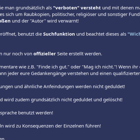
die man grundsätzlich als
"verboten" versteht
und mit denen ma
n es sich um Raubkopien, politischer, religiöser und sonstiger F
oßen
und der "Autor" wird verwarnt!
röffnet, benutzt die
Suchfunktion
und beachtet dieses als
"Wic
n nur noch von
offizieller
Seite erstellt werden.
ntare wie z.B. "Finde ich gut." oder "Mag ich nicht."! Wenn ihr e
kann jeder eure Gedankengänge verstehen und einen qualifizier
rungen und ähnliche Anfeindungen werden nicht geduldet!
d wird zudem grundsätzlich nicht geduldet und gelöscht!
nsprache benutzt werden!
n wird zu Konsequenzen der Einzelnen führen!
en.