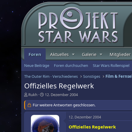
Foren
Aktuelles
Galerie
Mitglieder
Neue Beiträge
Foren durchsuchen
Star Wars Rollenspiel
The Outer Rim - Verschiedenes
Sonstiges
Film & Ferns
Offizielles Regelwerk
E
E
Rukh
12. Dezember 2004
r
r
s
Für weitere Antworten geschlossen.
s
t
t
e
e
12. Dezember 2004
l
l
l
l
Offizielles Regelwerk
e
t