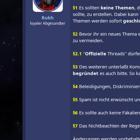
r
a
§1
Es sollten
keine Themen
, 
m
sollte, zu erstellen. Dabei kan
Rukh
Themen werden sofort
geschl
loyaler Abgesandter
§2
Bevor ihr ein neues Thema e
zu vermeiden.
§2.1
"
Offizielle
Threads" dürfe
§3
Des weiteren unterlaßt Komme
begründet
es auch bitte. So 
§4
Beleidigungen, Diskriminie
§5
Spam ist nicht erwünscht un
§6
Es sollte auch keine Fäkalie
§7
Das Nichtbeachten der Regel
Änderungen werden vorbehalt