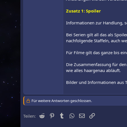
Zusatz 1: Spoiler
Informationen zur Handlung, se
Bei Serien gilt all das als Spo
nachfolgende Staffeln, auch w
Für Filme gilt das ganze bis e
Die Zusammenfassung für den F
wie alles haargenau abläuft.
Bilder und Informationen aus Tra
Für weitere Antworten geschlossen.
Reddit
Pinterest
Tumblr
WhatsApp
E-Mail
Link
Teilen: