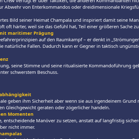
 Crew verfügt er über Taktiken, die anderen Kommandanten nicht
n zur Abwehr von Enterkommandos oder dreidimensionale Kriegsf
iertes Bild seiner Heimat Champala und inspiriert damit seine Man
 oft härter, weil sie das Gefühl hat, Teil einer größeren Sache zu
mit maritimer Prägung
Seefahrerprinzipien auf den Raumkampf – er denkt in „Strömunge
e natürliche Fallen. Dadurch kann er Gegner in taktisch ungünsti
senz
ung, seine Stimme und seine ritualisierte Kommandoführung geb
 unter schwerstem Beschuss.
labhängigkeit
uale geben ihm Sicherheit aber wenn sie aus irgendeinem Grund 
ren Gleichgewicht geraten oder zögerlicher handeln.
schen Momenten
te, entscheidende Manöver zu setzen, anstatt auf langfristig siche
aber nicht immer.
hampalas