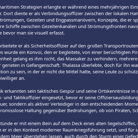
maritimen Strategien erlangte er während eines mehrjährigen Ei
. Dort diente er als Verbindungsoffizier zwischen der lokalen Han
n Strömungen, Gezeiten und Engpassmanövern, Konzepte, die er sp
hre Schiffe zwischen Gezeitenkanälen und Strömungsfronten navi
bevor man sie visuell erfasst.
arbeitete er als Sicherheitsoffizier auf den großen Transportrou
s wurde ein Konvoi, den er begleitete, von einer berüchtigten P
enheit gelang es ihm nicht, das Massaker zu verhindern, mehrer
gerieten in Gefangenschaft. Thalassa überlebte, doch für ihn wa
tion zu sein, in der er nicht die Mittel hatte, seine Leute zu schü
iwilliger an.
ik erkannten sein taktisches Gespür und seine Ortskenntnisse i
 und Taktikoffizier eingesetzt, bevor er seine Offiziersausbildun
auer, sondern als aktiver Verteidiger in den entscheidenden Mome
omisslose Haltung gegenüber Bedrohungen, ob von Piraten, Sc
 stünde er mit einem Bein auf dem Deck eines alten Segelschiffes,
ie er in den Kontext moderner Raumkriegsführung setzt, und für 
f dem Meer überstehen lassen, auch durch den Sturm eines Gefech