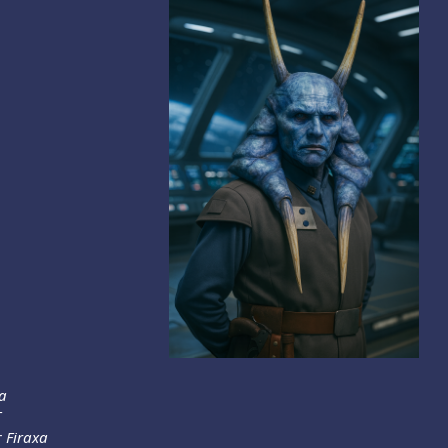
a
T
r
Firaxa