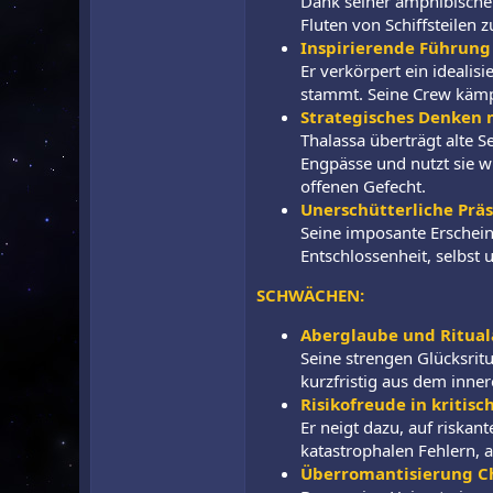
Dank seiner amphibischen
Fluten von Schiffsteile
Inspirierende Führung
Er verkörpert ein idealis
stammt. Seine Crew kämpft
Strategisches Denken 
Thalassa überträgt alte 
Engpässe und nutzt sie wi
offenen Gefecht.
Unerschütterliche Prä
Seine imposante Erschein
Entschlossenheit, selbst
SCHWÄCHEN:
Aberglaube und Ritua
Seine strengen Glücksrit
kurzfristig aus dem inne
Risikofreude in kriti
Er neigt dazu, auf riskan
katastrophalen Fehlern, 
Überromantisierung C