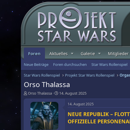
Foren
Aktuelles
Galerie
Mitglieder
Neue Beiträge
Foren durchsuchen
Star Wars Rollenspiel
Star Wars Rollenspiel
Projekt Star Wars Rollenspiel
Organ
Orso Thalassa
E
E
Orso Thalassa
14. August 2025
r
r
s
s
14. August 2025
t
t
NEUE REPUBLIK – FLOTT
e
e
l
l
OFFIZIELLE PERSONENA
l
l
e
t