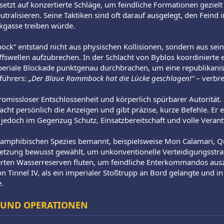
 setzt auf konzertierte Schläge, um feindliche Formationen gezielt
utralisieren. Seine Taktiken sind oft darauf ausgelegt, den Feind
ckgasse treiben würde.
k“ entstand nicht aus physischen Kollisionen, sondern aus seiner
fswellen aufzubrechen. In der Schlacht von Byblos koordinierte 
mperiale Blockade punktgenau durchbrachen, um eine republikani
führers:
„Der Blaue Rammbock hat die Lücke geschlagen!“
– verbre
missloser Entschlossenheit und körperlich spürbarer Autorität. Er
cht persönlich die Anzeigen und gibt präzise, kurze Befehle. Er 
 jedoch im Gegenzug Schutz, Einsatzbereitschaft und volle Verant
amphibischen Spezies bemannt, beispielsweise Mon Calamari, Qu
tzung bewusst gewählt, um unkonventionelle Verteidigungsstrat
herten Wasserreserven fluten, um feindliche Enterkommandos ausz
on Tinnel IV, als ein imperialer Stoßtrupp an Bord gelangte und 
.
 UND OPERATIONEN