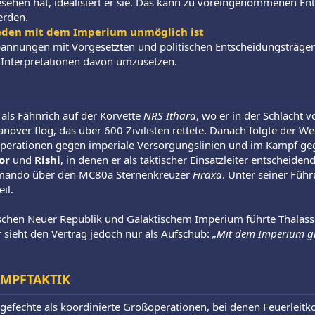
esehen hat, idealisiert er sie. Das kann zu voreingenommenen Ent
erden.
eden mit dem Imperium unmöglich ist
annungen mit Vorgesetzten und politischen Entscheidungsträgern
 Interpretationen davon umzusetzen.
als Fähnrich auf der Korvette
NRS Ithara
, wo er in der Schlacht 
ver flog, das über 600 Zivilisten rettete. Danach folgte der Wech
n Operationen gegen imperiale Versorgungslinien und im Kampf g
or
und
Rishi
, in denen er als taktischer Einsatzleiter entscheid
mmando über den MC80a Sternenkreuzer
Firaxa
. Unter seiner Füh
eil.
schen Neuer Republik und Galaktischem Imperium führte Thalass
r sieht den Vertrag jedoch nur als Aufschub:
„Mit dem Imperium gib
MPFTAKTIK
efechte als koordinierte Großoperationen, bei denen Feuerleitko