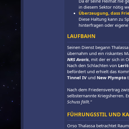
Da er seine Heimat nie g
in diesem Sektor nötig w
Überzeugung, dass Fri
Diese Haltung kann zu Sp
hinterfragen oder eigene
LAUFBAHN
Seinen Dienst begann Thalassa 
übernahm und ein riskantes Manö
NRS Avaris
, mit der er sich i
Nach den Schlachten von
Lerit
befördert und erhielt das Ko
Tinnel IV
und
New Plympto
t
Nach dem Friedensvertrag zwi
selbsternannte Kriegsherren. E
Schuss fällt.“
FÜHRUNGSSTIL UND KA
Orso Thalassa betrachtet Raumg