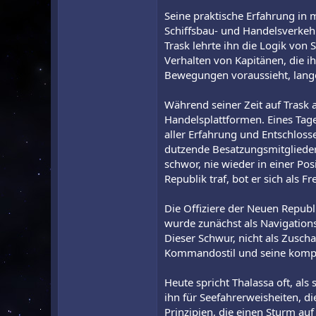
Seine praktische Erfahrung in 
Schiffsbau- und Handelsverkehr
Trask lehrte ihn die Logik vo
Verhalten von Kapitänen, die i
Bewegungen voraussieht, lange 
Während seiner Zeit auf Trask 
Handelsplattformen. Eines Tage
aller Erfahrung und Entschloss
dutzende Besatzungsmitglieder 
schwor, nie wieder in einer Posi
Republik traf, bot er sich als Fre
Die Offiziere der Neuen Republ
wurde zunächst als Navigations-
Dieser Schwur, nicht als Zusch
Kommandostil und seine kompr
Heute spricht Thalassa oft, als
ihn für Seefahrerweisheiten, d
Prinzipien, die einen Sturm au