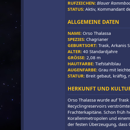
RUFZEICHEN:
Blauer Rammbo
STATUS:
Aktiv, Kommandant des
ALLGEMEINE DATEN
NAME:
Orso Thalassa
SPEZIES:
Chagrianer
GEBURTSORT:
Trask, Arkanis 
ALTER:
40 Standardjahre
GRÖSSE:
2,08 m
HAUTFARBE:
Tiefstahlblau
AUGENFARBE:
Grau mit leicht
STATUR:
Breit gebaut, kräftig
HERKUNFT UND KULTU
Orso Thalassa wurde auf Trask
Recyclingreservoirs verströmte
Frachterkapitäne. Schon früh 
Korallenmetropolen und einem st
der festen Überzeugung, dass 