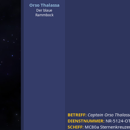
Orso Thalassa
r
a
m
Der blaue
Rammbock
BETREFF:
Captain Orso Thalass
DIENSTNUMMER:
NR-5124-O
SCHIFF:
MC80a Sternenkreuze