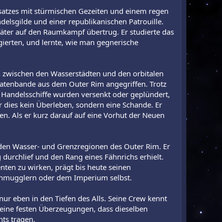
nsatzes mit stürmischen Gezeiten und einem regen
delsgilde und einer republikanischen Patrouille.
äter auf den Raumkampf übertrug. Er studierte das
gierten, und lernte, wie man gegnerische
ten zwischen den Wasserstädten und den orbitalen
iratenbande aus dem Outer Rim angegriffen. Trotz
e Handelsschiffe wurden versenkt oder geplündert,
r dies kein Überleben, sondern eine Schande. Er
tzen. Als er kurz darauf auf eine Vorhut der Neuen
n den Wasser- und Grenzregionen des Outer Rim. Er
g durchlief und den Rang eines Fähnrichs erhielt.
nten zu wirken, prägt bis heute seinen
hmugglern oder dem Imperium selbst.
 nur eben in den Tiefen des Alls. Seine Crew kennt
seine festen Überzeugungen, dass dieselben
ts tragen.