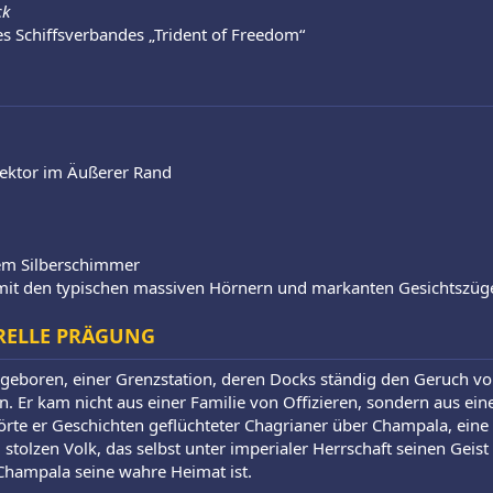
ck
 Schiffsverbandes „Trident of Freedom“
Sektor im Äußerer Rand
em Silberschimmer
, mit den typischen massiven Hörnern und markanten Gesichtszüg
RELLE PRÄGUNG
 geboren, einer Grenzstation, deren Docks ständig den Geruch v
n. Er kam nicht aus einer Familie von Offizieren, sondern aus ein
hörte er Geschichten geflüchteter Chagrianer über Champala, ein
olzen Volk, das selbst unter imperialer Herrschaft seinen Geist b
Champala seine wahre Heimat ist.