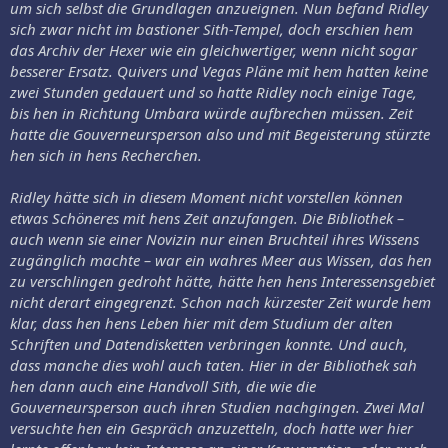
um sich selbst die Grundlagen anzueignen. Nun befand Ridley
sich zwar nicht im bastioner Sith-Tempel, doch erschien hem
das Archiv der Hexer wie ein gleichwertiger, wenn nicht sogar
besserer Ersatz. Quivers und Vegas Pläne mit hem hatten keine
zwei Stunden gedauert und so hatte Ridley noch einige Tage,
bis hen in Richtung Umbara würde aufbrechen müssen. Zeit
hatte die Gouverneursperson also und mit Begeisterung stürzte
hen sich in hens Recherchen.
Ridley hätte sich in diesem Moment nicht vorstellen können
etwas Schöneres mit hens Zeit anzufangen. Die Bibliothek –
auch wenn sie einer Novizin nur einen Bruchteil ihres Wissens
zugänglich machte – war ein wahres Meer aus Wissen, das hen
zu verschlingen gedroht hätte, hätte hen hens Interessensgebiet
nicht derart eingegrenzt. Schon nach kürzester Zeit wurde hem
klar, dass hen hens Leben hier mit dem Studium der alten
Schriften und Datendisketten verbringen konnte. Und auch,
dass manche dies wohl auch taten. Hier in der Bibliothek sah
hen dann auch eine Handvoll Sith, die wie die
Gouverneursperson auch ihren Studien nachgingen. Zwei Mal
versuchte hen ein Gespräch anzuzetteln, doch hatte wer hier