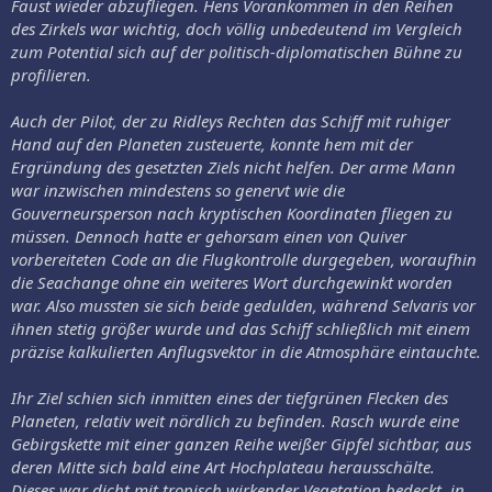
Faust wieder abzufliegen. Hens Vorankommen in den Reihen
des Zirkels war wichtig, doch völlig unbedeutend im Vergleich
zum Potential sich auf der politisch-diplomatischen Bühne zu
profilieren.
Auch der Pilot, der zu Ridleys Rechten das Schiff mit ruhiger
Hand auf den Planeten zusteuerte, konnte hem mit der
Ergründung des gesetzten Ziels nicht helfen. Der arme Mann
war inzwischen mindestens so genervt wie die
Gouverneursperson nach kryptischen Koordinaten fliegen zu
müssen. Dennoch hatte er gehorsam einen von Quiver
vorbereiteten Code an die Flugkontrolle durgegeben, woraufhin
die Seachange ohne ein weiteres Wort durchgewinkt worden
war. Also mussten sie sich beide gedulden, während Selvaris vor
ihnen stetig größer wurde und das Schiff schließlich mit einem
präzise kalkulierten Anflugsvektor in die Atmosphäre eintauchte.
Ihr Ziel schien sich inmitten eines der tiefgrünen Flecken des
Planeten, relativ weit nördlich zu befinden. Rasch wurde eine
Gebirgskette mit einer ganzen Reihe weißer Gipfel sichtbar, aus
deren Mitte sich bald eine Art Hochplateau herausschälte.
Dieses war dicht mit tropisch wirkender Vegetation bedeckt, in