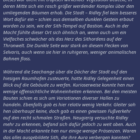
deren Mitte sich ein rasch größer werdender Komplex über den
umliegenden Bäumen erhob. Die Stadt – Ridley fiel kein besseres
Wort dafür ein – schien aus demselben dunklen Gestein erbaut
worden zu sein, wie der Sith-Tempel auf Bastion. Auch in der
Macht fühlte dieser Ort sich ähnlich an, wenn auch um ein
Vielfaches schwächer als das Herz des Sithordens auf der
Thronwelt. Die Dunkle Seite war stark an diesem Flecken von
Selvaris, auch wenn sie hier in ruhigeren, weniger animalischen
Bahnen floss.
Während die Seachange über die Dächer der Stadt auf den
hiesigen Raumhafen zusteuerte, hatte Ridley Gelegenheit einen
Blick auf die Gebäude zu werfen. Kurioserweise konnte hen nur
wenige offensichtliche Wohneinheiten erkennen. Bei den meisten
Bauten schien es sich um Variationen diverser Hallen zu
handeln. Ebenfalls gab es hier relativ wenig Verkehr. Gleiter sah
hen überhaupt keine, doch gab es einen gewissen Fußverkehr
auf den recht schmalen Straßen. Neugierig versuchte Ridley
mehr zu erkennen, befand sich dafür jedoch zu weit oben. Auch
in der Macht erkannte hen nur einige wenige Präsenzen. Waren
das alles ausgebildete Sith, die ihre Aura verbergen konnten?