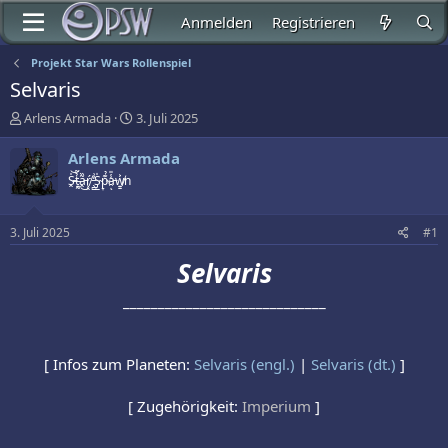
Anmelden
Registrieren
Projekt Star Wars Rollenspiel
Selvaris
E
E
Arlens Armada
3. Juli 2025
r
r
s
s
Arlens Armada
t
t
S̵̭̍͝t̶͍̰̉͂a̵̭͂̏͜ŕ̸͕̭ ̵̖̻̓͗S̴̡̲̍p̴̞͊̉a̵̯̾̎ͅw̸͍̱͐n
e
e
l
l
l
l
3. Juli 2025
#1
e
t
r
a
Selvaris
m
_____________________________
[ Infos zum Planeten:
Selvaris (engl.)
|
Selvaris (dt.)
]
[ Zugehörigkeit:
Imperium
]
___________________________