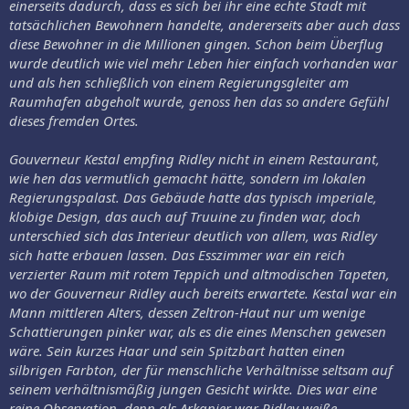
einerseits dadurch, dass es sich bei ihr eine echte Stadt mit
tatsächlichen Bewohnern handelte, andererseits aber auch dass
diese Bewohner in die Millionen gingen. Schon beim Überflug
wurde deutlich wie viel mehr Leben hier einfach vorhanden war
und als hen schließlich von einem Regierungsgleiter am
Raumhafen abgeholt wurde, genoss hen das so andere Gefühl
dieses fremden Ortes.
Gouverneur Kestal empfing Ridley nicht in einem Restaurant,
wie hen das vermutlich gemacht hätte, sondern im lokalen
Regierungspalast. Das Gebäude hatte das typisch imperiale,
klobige Design, das auch auf Truuine zu finden war, doch
unterschied sich das Interieur deutlich von allem, was Ridley
sich hatte erbauen lassen. Das Esszimmer war ein reich
verzierter Raum mit rotem Teppich und altmodischen Tapeten,
wo der Gouverneur Ridley auch bereits erwartete. Kestal war ein
Mann mittleren Alters, dessen Zeltron-Haut nur um wenige
Schattierungen pinker war, als es die eines Menschen gewesen
wäre. Sein kurzes Haar und sein Spitzbart hatten einen
silbrigen Farbton, der für menschliche Verhältnisse seltsam auf
seinem verhältnismäßig jungen Gesicht wirkte. Dies war eine
reine Observation, denn als Arkanier war Ridley weiße