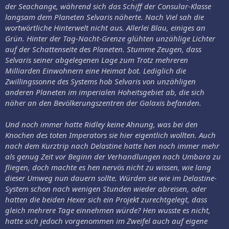
der Seachange, während sich das Schiff der Consular-Klasse
langsam dem Planeten Selvaris näherte. Nach Viel sah die
wortwörtliche Hinterwelt nicht aus. Allerlei Blau, einiges an
Grün. Hinter der Tag-Nacht-Grenze glühten unzählige Lichter
auf der Schattenseite des Planeten. Stumme Zeugen, dass
Selvaris seiner abgelegenen Lage zum Trotz mehreren
Milliarden Einwohnern eine Heimat bot. Lediglich die
Zwillingssonne des Systems hob Selvaris von unzähligen
anderen Planeten im imperialen Hoheitsgebiet ab, die sich
näher an den Bevölkerungszentren der Galaxis befanden.
Und noch immer hatte Ridley keine Ahnung, was bei den
Knochen des toten Imperators sie hier eigentlich wollten. Auch
nach dem Kurztrip nach Delastine hatte hen noch immer mehr
als genug Zeit vor Beginn der Verhandlungen nach Umbara zu
fliegen, doch machte es hen nervös nicht zu wissen, wie lang
dieser Umweg nun dauern sollte. Würden sie wie im Delastine-
System schon nach wenigen Stunden wieder abreisen, oder
hatten die beiden Hexer sich ein Projekt zurechtgelegt, dass
gleich mehrere Tage einnehmen würde? Hen wusste es nicht,
hatte sich jedoch vorgenommen im Zweifel auch auf eigene