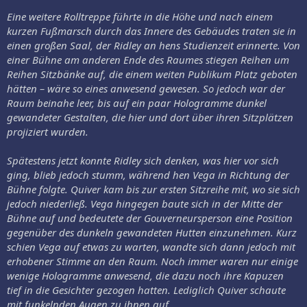
Eine weitere Rolltreppe führte in die Höhe und nach einem
kurzen Fußmarsch durch das Innere des Gebäudes traten sie in
einen großen Saal, der Ridley an hens Studienzeit erinnerte. Von
einer Bühne am anderen Ende des Raumes stiegen Reihen um
Reihen Sitzbänke auf, die einem weiten Publikum Platz geboten
hätten – wäre so eines anwesend gewesen. So jedoch war der
Raum beinahe leer, bis auf ein paar Hologramme dunkel
gewandeter Gestalten, die hier und dort über ihren Sitzplätzen
projiziert wurden.
Spätestens jetzt konnte Ridley sich denken, was hier vor sich
ging, blieb jedoch stumm, während hen Vega in Richtung der
Bühne folgte. Quiver kam bis zur ersten Sitzreihe mit, wo sie sich
jedoch niederließ. Vega hingegen baute sich in der Mitte der
Bühne auf und bedeutete der Gouverneursperson eine Position
gegenüber des dunkeln gewandeten Hutten einzunehmen. Kurz
schien Vega auf etwas zu warten, wandte sich dann jedoch mit
erhobener Stimme an den Raum. Noch immer waren nur einige
wenige Hologramme anwesend, die dazu noch ihre Kapuzen
tief in die Gesichter gezogen hatten. Lediglich Quiver schaute
mit funkelnden Augen zu ihnen auf.