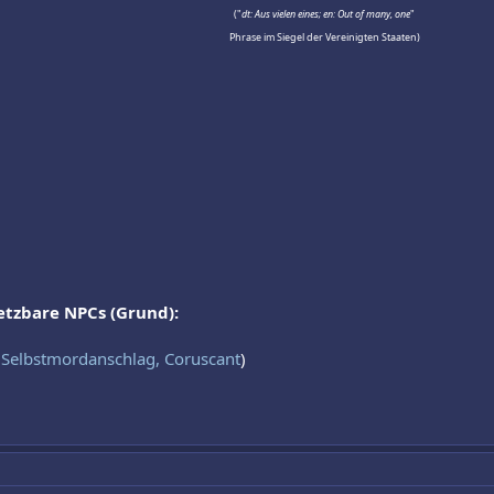
("
dt: Aus vielen eines; en: Out of many, one
"
Phrase im Siegel der Vereinigten Staaten)
setzbare NPCs (Grund):
i
Selbstmordanschlag, Coruscant
)