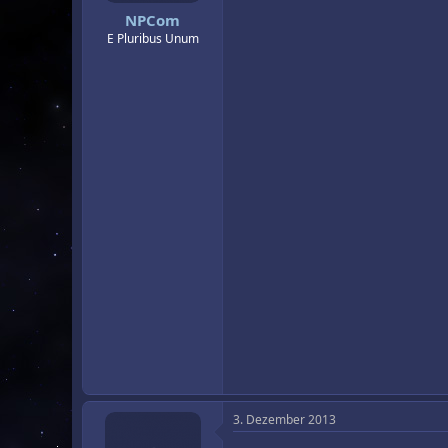
NPCom
E Pluribus Unum
3. Dezember 2013