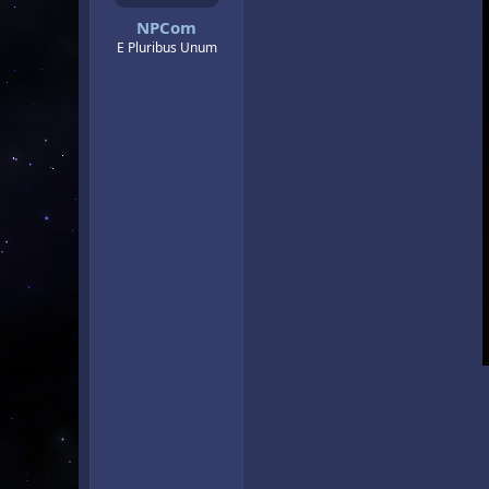
NPCom
E Pluribus Unum