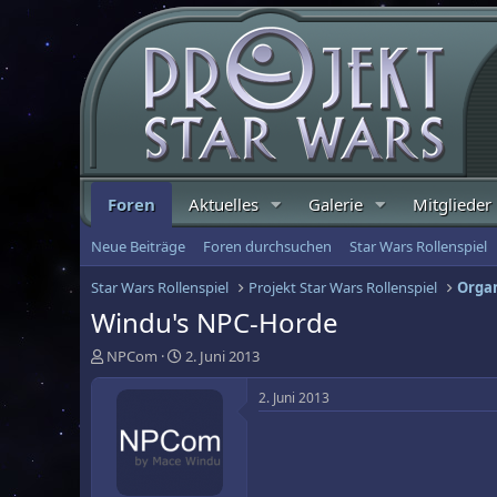
Foren
Aktuelles
Galerie
Mitglieder
Neue Beiträge
Foren durchsuchen
Star Wars Rollenspiel
Star Wars Rollenspiel
Projekt Star Wars Rollenspiel
Organ
Windu's NPC-Horde
E
E
NPCom
2. Juni 2013
r
r
s
s
2. Juni 2013
t
t
e
e
l
l
l
l
e
t