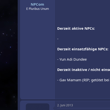
NPCom
r
a
m
E Pluribus Unum
Derzeit aktive NPCs:
-
Derzeit einsatzfähige NPCs:
- Yun Adi Dundee
Derzeit inaktive / nicht ein
- Gav Mamam (RIP; getötet be
2. Juni 2013