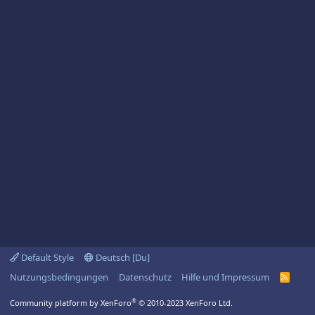
Default Style
Deutsch [Du]
Nutzungsbedingungen
Datenschutz
Hilfe und Impressum
R
S
S
®
Community platform by XenForo
© 2010-2023 XenForo Ltd.