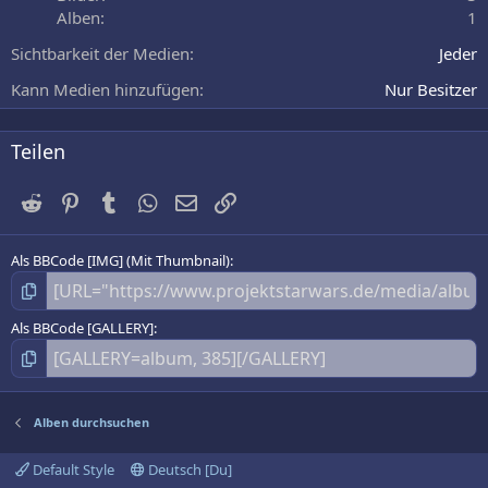
n
Alben
1
(
e
Sichtbarkeit der Medien
Jeder
)
Kann Medien hinzufügen
Nur Besitzer
Teilen
Reddit
Pinterest
Tumblr
WhatsApp
E-Mail
Link
Als BBCode [IMG] (Mit Thumbnail)
Als BBCode [GALLERY]
Alben durchsuchen
Default Style
Deutsch [Du]