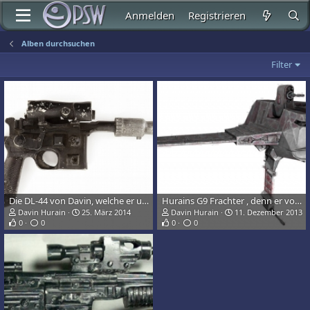
Anmelden
Registrieren
Alben durchsuchen
Filter
Die DL-44 von Davin, welche er unter seinem Mantel in einem Schulterholster trägt
Hurains G9 Frachter , denn er vor seiner Abreise von seiner Familie als Schrotthaufen gekauft und mit der Zeit etwas in stand gebracht hat.
Davin Hurain
25. März 2014
Davin Hurain
11. Dezember 2013
0
0
0
0