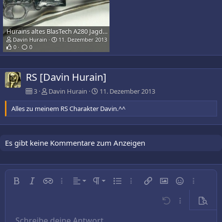
Hurains altes BlasTech A280 Jagdgewehr, welches er zum Kampfgewehr umbaute.
Davin Hurain
11. Dezember 2013
0
0
RS [Davin Hurain]
3
Davin Hurain
11. Dezember 2013
Alles zu meinem RS Charakter Davin.^^
Es gibt keine Kommentare zum Anzeigen
Linksbündig
Normal
Fett
Kursiv
Inline-Spoiler
Weitere…
Ausrichtung
Absatzformatierung
Ungeordnete Liste
Weitere…
Link einfügen
Bild einfügen
Smileys
Weitere…
Zentriert
Überschrift 1
Rückgängig
Weitere…
Vorsch
Rechtsbündig
Schreibe deine Antwort....
Überschrift 2
9
Entwurf speichern
Arial