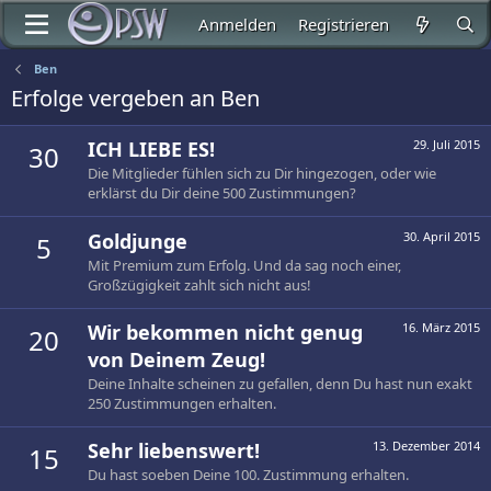
Anmelden
Registrieren
Ben
Erfolge vergeben an Ben
ICH LIEBE ES!
29. Juli 2015
30
Die Mitglieder fühlen sich zu Dir hingezogen, oder wie
erklärst du Dir deine 500 Zustimmungen?
Goldjunge
30. April 2015
5
Mit Premium zum Erfolg. Und da sag noch einer,
Großzügigkeit zahlt sich nicht aus!
Wir bekommen nicht genug
16. März 2015
20
von Deinem Zeug!
Deine Inhalte scheinen zu gefallen, denn Du hast nun exakt
250 Zustimmungen erhalten.
Sehr liebenswert!
13. Dezember 2014
15
Du hast soeben Deine 100. Zustimmung erhalten.