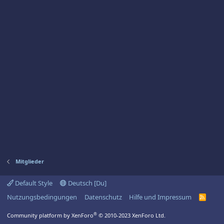
Mitglieder
Default Style
Deutsch [Du]
Nutzungsbedingungen
Datenschutz
Hilfe und Impressum
R
S
S
®
Community platform by XenForo
© 2010-2023 XenForo Ltd.