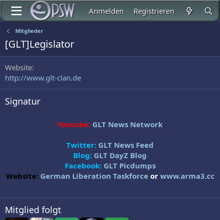
Anmelden
Registrieren
Mitglieder
[GLT]Legislator
Website
http://www.glt-clan.de
Signatur
Youtube:
GLT News Network
Twitter:
GLT News Feed
Blog:
GLT DayZ Blog
Facebook:
GLT Picdumps
Website:
German Liberation Taskforce
or
www.arma3.cc
Mitglied folgt