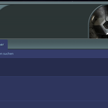
der
ten suchen