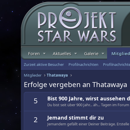
Foren
Aktuelles
Galerie
Mitglie
Zurzeit aktive Besucher
Profilnachrichten
Profilnachrich
Mitglieder
Thatawaya
Erfolge vergeben an Thatawaya
Bist 900 Jahre, wirst aussehen d
5
Du bist seit über 900 Jahr... äh... Tagen im Forum 
Jemand stimmt dir zu
2
Jemandem gefällt einer Deiner Beiträge. Erstell