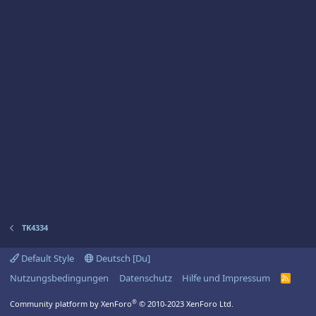
TK4334
Default Style
Deutsch [Du]
Nutzungsbedingungen
Datenschutz
Hilfe und Impressum
R
S
S
®
Community platform by XenForo
© 2010-2023 XenForo Ltd.