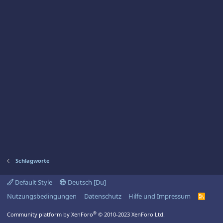
Schlagworte
Default Style
Deutsch [Du]
Nutzungsbedingungen
Datenschutz
Hilfe und Impressum
R
S
S
®
Community platform by XenForo
© 2010-2023 XenForo Ltd.