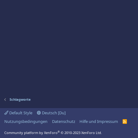
Schlagworte
Default Style
Deutsch [Du]
Nutzungsbedingungen
Datenschutz
Hilfe und Impressum
R
S
S
®
Community platform by XenForo
© 2010-2023 XenForo Ltd.