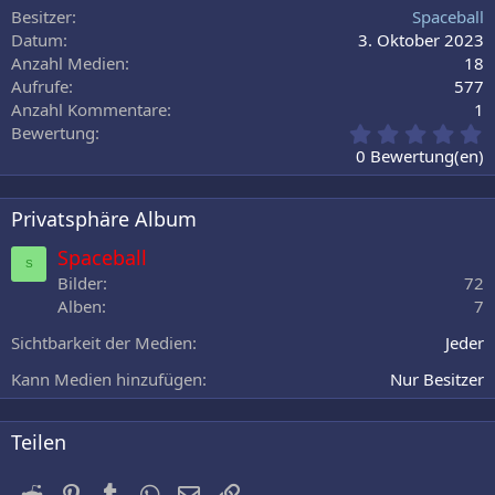
Besitzer
Spaceball
Verdana
Datum
3. Oktober 2023
Anzahl Medien
18
Aufrufe
577
Anzahl Kommentare
1
0
Bewertung
,
0 Bewertung(en)
0
0
S
Privatsphäre Album
t
e
Spaceball
S
r
Bilder
72
n
Alben
7
(
e
Sichtbarkeit der Medien
Jeder
)
Kann Medien hinzufügen
Nur Besitzer
Teilen
Reddit
Pinterest
Tumblr
WhatsApp
E-Mail
Link