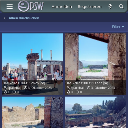
Anmelden
Registrieren
Alben durchsuchen
Filter
IMG20231003112625.jpg
IMG20231003113727.jpg
Spaceball
3. Oktober 2023
Spaceball
3. Oktober 2023
1
0
0
0