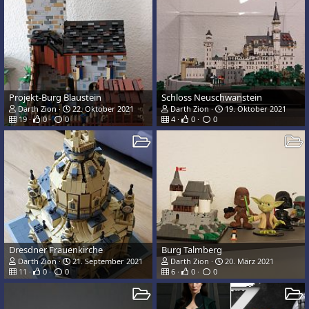
Projekt-Burg Blaustein
Schloss Neuschwanstein
Darth Zion
22. Oktober 2021
Darth Zion
19. Oktober 2021
19
0
0
4
0
0
Dresdner Frauenkirche
Burg Talmberg
Darth Zion
21. September 2021
Darth Zion
20. März 2021
11
0
0
6
0
0