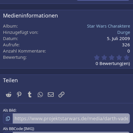
18
Tahoma
22
Times New Roman
Medieninformationen
26
Trebuchet MS
Album
Star Wars Charaktere
Verdana
Hinzugefügt von
Durge
Datum
5. Juli 2009
Aufrufe
326
Anzahl Kommentare
0
0
Bewertung
,
0 Bewertung(en)
0
0
S
Teilen
t
e
Reddit
Pinterest
Tumblr
WhatsApp
E-Mail
Link
r
n
(
e
Als Bild
)
Als BBCode [IMG]