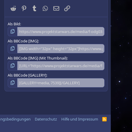
Reddit
Pinterest
Tumblr
WhatsApp
E-Mail
Link
Als Bild
Als BBCode [IMG]
Als BBCode [IMG] (Mit Thumbnail)
Als BBCode [GALLERY]
ungsbedingungen
Datenschutz
Hilfe und Impressum
R
S
S