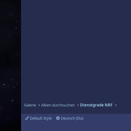
Galerie
Alben durchsuchen
Dienstgrade NRF
Default Style
Deutsch [Du]