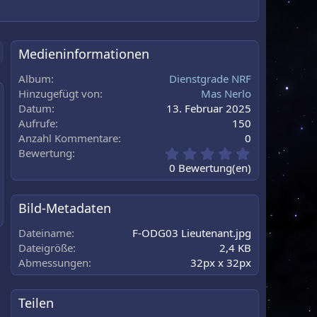
Medieninformationen
Album
Dienstgrade NRF
Hinzugefügt von
Mas Nerlo
Datum
13. Februar 2025
au
Aufrufe
150
Anzahl Kommentare
0
0
Bewertung
,
0 Bewertung(en)
0
0
S
Bild-Metadaten
t
e
Dateiname
F-ODG03 Lieutenant.jpg
r
Dateigröße
2,4 KB
n
Abmessungen
32px x 32px
(
e
)
Teilen