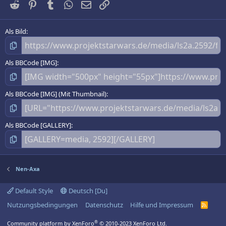
Reddit
Pinterest
Tumblr
WhatsApp
E-Mail
Link
r
n
(
e
Als Bild
)
Als BBCode [IMG]
Als BBCode [IMG] (Mit Thumbnail)
Als BBCode [GALLERY]
Nen-Axa
Default Style
Deutsch [Du]
Nutzungsbedingungen
Datenschutz
Hilfe und Impressum
R
S
S
®
Community platform by XenForo
© 2010-2023 XenForo Ltd.