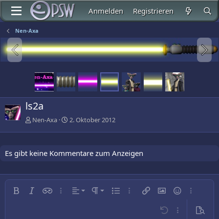
Anmelden
Registrieren
Nen-Axa
ls2a
Nen-Axa
2. Oktober 2012
Es gibt keine Kommentare zum Anzeigen
Linksbündig
Normal
Fett
Kursiv
Inline-Spoiler
Weitere…
Ausrichtung
Absatzformatierung
Ungeordnete Liste
Weitere…
Link einfügen
Bild einfügen
Smileys
Weitere…
Zentriert
Überschrift 1
Rückgängig
Weitere…
Vorsch