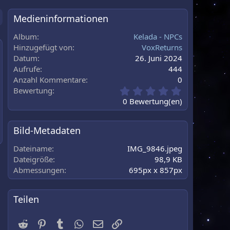
Medieninformationen
Album
Kelada - NPCs
Hinzugefügt von
VoxReturns
Datum
26. Juni 2024
au
Aufrufe
444
Anzahl Kommentare
0
0
Bewertung
,
0 Bewertung(en)
0
0
S
Bild-Metadaten
t
e
Dateiname
IMG_9846.jpeg
r
Dateigröße
98,9 KB
n
Abmessungen
695px x 857px
(
e
)
Teilen
Reddit
Pinterest
Tumblr
WhatsApp
E-Mail
Link