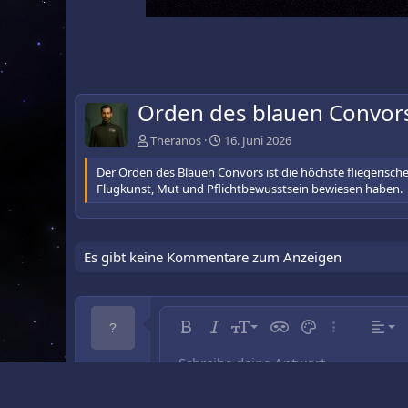
Orden des blauen Convors
Theranos
16. Juni 2026
Der Orden des Blauen Convors ist die höchste fliegerisch
Flugkunst, Mut und Pflichtbewusstsein bewiesen haben.
Es gibt keine Kommentare zum Anzeigen
Lin
9
No
Fett
Kursiv
Schriftgröße
Inline-Spoiler
Textfarbe
Weitere…
Ausri
10
Zen
Üb
Schreibe deine Antwort....
Entwurf speiche
Arial
Schriftfamilie
Nummerierte Liste
Smileys
Wiederholen
Medien
Formatierung entfernen
Durchgestrichen
Zitat
BBCode umschalten
Unterstrichen
Tabelle einfügen
Entwürfe
Inline-Code
Horizontale Linie 
Spoiler
Code
12
Rec
Entwurf löschen
Book Antiqua
Üb