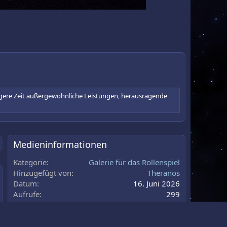
längere Zeit außergewöhnliche Leistungen, herausragende
Medieninformationen
Kategorie
Galerie für das Rollenspiel
Hinzugefügt von
Theranos
Datum
16. Juni 2026
au
Aufrufe
299
Anzahl Kommentare
0
0
Bewertung
,
0 Bewertung(en)