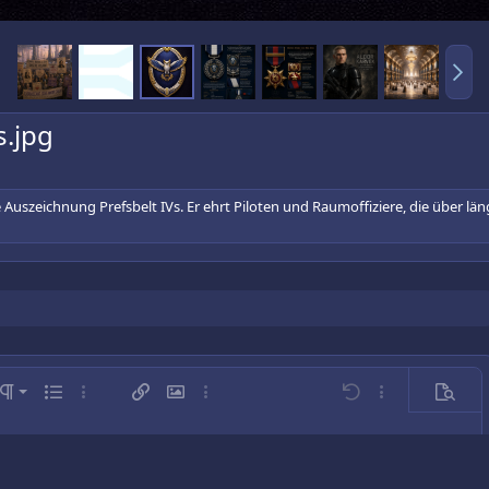
.jpg
e Auszeichnung Prefsbelt IVs. Er ehrt Piloten und Raumoffiziere, die über 
ksbündig
rmal
chtung
Absatzformatierung
Ungeordnete Liste
Weitere…
Link einfügen
Bild einfügen
Weitere…
Rückgängig
Weitere…
Vorsch
triert
erschrift 1
rn
einfügen
htsbündig
erschrift 2