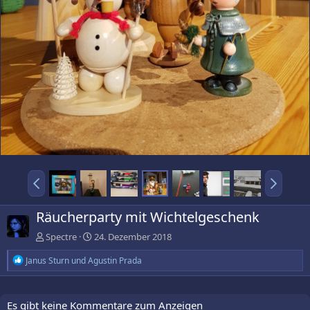
Räucherparty mit Wichtelgeschenk
Spectre
24. Dezember 2018
R
Janus Sturn
und
Agustin Prada
e
a
k
t
Es gibt keine Kommentare zum Anzeigen