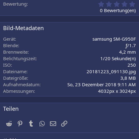
0
Bewertung
,
0 Bewertung(en)
0
0
S
Bild-Metadaten
t
e
Gerät
samsung SM-G950F
r
Blende
ƒ/1.7
n
Brennweite
4,2 mm
(
Belichtungszeit
1/20 Sekunde(n)
e
)
ISO
250
Dateiname
20181223_091130.jpg
Dateigröße
3,8 MB
Aufnahmedatum
So, 23 Dezember 2018 9:11 AM
Abmessungen
4032px x 3024px
Teilen
Reddit
Pinterest
Tumblr
WhatsApp
E-Mail
Link