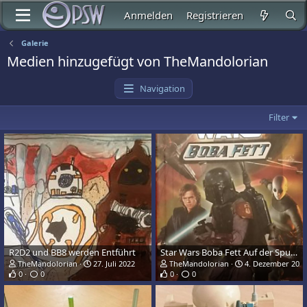
Anmelden
Registrieren
Galerie
Medien hinzugefügt von TheMandolorian
Navigation
Filter
R2D2 und BB8 werden Entführt
Star Wars Boba Fett Auf der Spur Cover
TheMandolorian
27. Juli 2022
TheMandolorian
4. Dezember 202
0
0
0
0