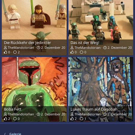
Die Rückkehr der Jediritter
Das ist der Weg!
TheMandolorian
2. Dezember 2020
TheMandolorian
2. Dezember 202
0
2
0
0
Boba Fett
Lukes Traum auf Dagobah
TheMandolorian
2. Dezember 2020
TheMandolorian
2. Dezember 202
2
0
2
1
Galerie