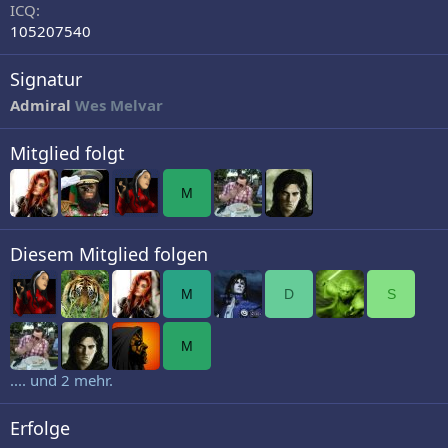
ICQ
105207540
Signatur
Admiral
Wes Melvar
Mitglied folgt
M
Diesem Mitglied folgen
M
D
S
M
.... und 2 mehr.
Erfolge