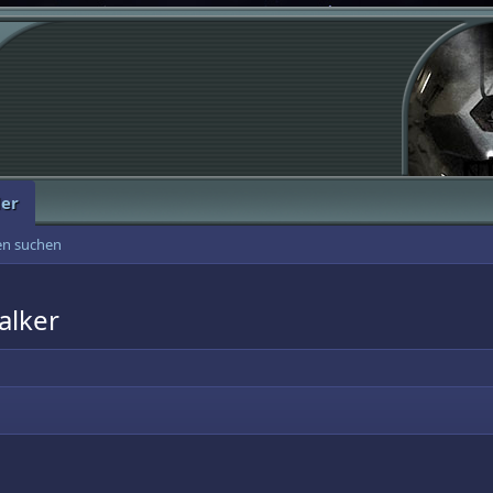
der
ten suchen
alker