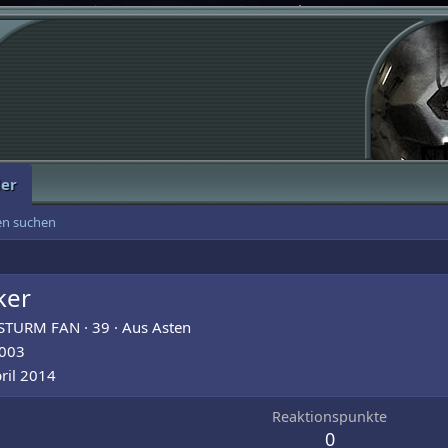
der
ten suchen
ker
K STURM FAN
·
39
·
Aus
Asten
2003
ril 2014
Reaktionspunkte
0