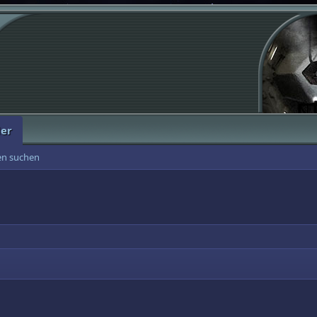
der
ten suchen