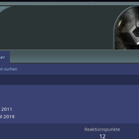
der
ten suchen
r 2011
il 2019
Reaktionspunkte
12