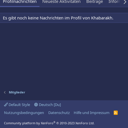
Profilnachrichten
Neueste Aktivitäten
Beiträge
Informat
Es gibt noch keine Nachrichten im Profil von Khabarakh.
Mitglieder
Default Style
Deutsch [Du]
Nutzungsbedingungen
Datenschutz
Hilfe und Impressum
R
S
S
®
Community platform by XenForo
© 2010-2023 XenForo Ltd.