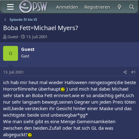
Anmelden
Registrieren
Episode IV bis VI
Boba Fett=Michael Myers?
E
E
Guest
13. Juli 2001
r
r
s
s
Guest
t
t
G
Gast
e
e
l
l
l
l
13. Juli 2001
#1
e
t
r
a
ich hab mir heut mal wieder Halloween reingezogen(die beste
m
Horrorfilmreihe überhaupt
) und mich hat dabei Michael
sehr stark an Boba Fett erinnert.wie er so andächtig geht,sich
nur sehr langsam bewegt,seinen Gegner um jeden Preis töten
will,beide verstecken ihr Gesicht hinter einer Maske und das
wichtigste: beide sind unbesiegbar*gg*
Wie man sieht gibt es eine Menge Gemeinsamkeiten
zwischen den beiden.Zufall oder hat sich GL da was
abgeguckt?