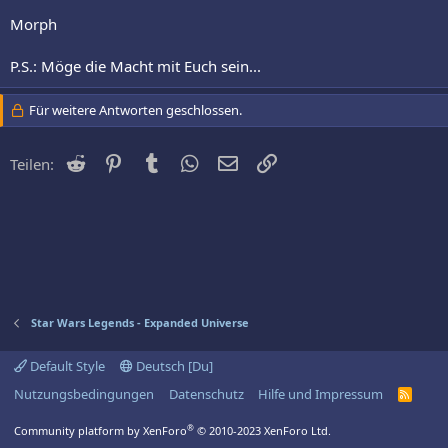
Morph
P.S.: Möge die Macht mit Euch sein...
Für weitere Antworten geschlossen.
Reddit
Pinterest
Tumblr
WhatsApp
E-Mail
Link
Teilen:
Star Wars Legends - Expanded Universe
Default Style
Deutsch [Du]
Nutzungsbedingungen
Datenschutz
Hilfe und Impressum
R
S
S
®
Community platform by XenForo
© 2010-2023 XenForo Ltd.