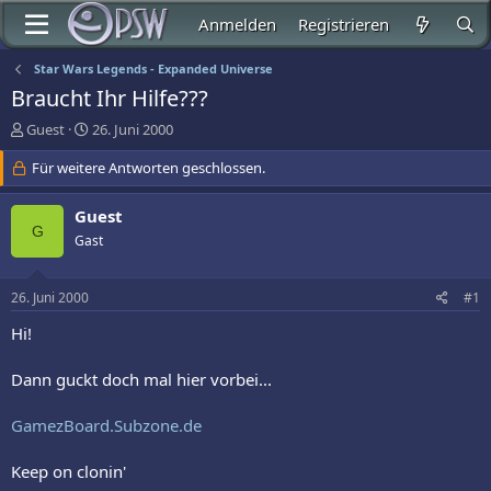
Anmelden
Registrieren
Star Wars Legends - Expanded Universe
Braucht Ihr Hilfe???
E
E
Guest
26. Juni 2000
r
r
s
Für weitere Antworten geschlossen.
s
t
t
e
e
Guest
l
l
G
Gast
l
l
e
t
r
a
26. Juni 2000
#1
m
Hi!
Dann guckt doch mal hier vorbei...
GamezBoard.Subzone.de
Keep on clonin'