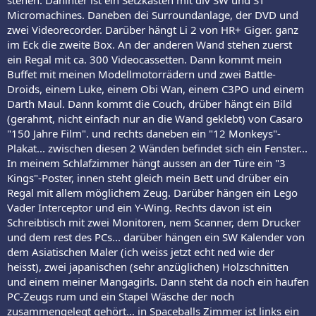
Micromachines. Daneben dei Surroundanlage, der DVD und
zwei Videorecorder. Darüber hängt Li 2 von HR+ Giger. ganz
im Eck die zweite Box. An der anderen Wand stehen zuerst
ein Regal mit ca. 300 Videocassetten. Dann kommt mein
Buffet mit meinen Modellmotorrädern und zwei Battle-
Droids, einem Luke, einem Obi Wan, einem C3PO und einem
Darth Maul. Dann kommt die Couch, drüber hängt ein Bild
(gerahmt, nicht einfach nur an die Wand geklebt) von Casaro
"150 Jahre Film". und rechts daneben ein "12 Monkeys"-
Plakat... zwischen diesen 2 Wänden befindet sich ein Fenster...
In meinem Schlafzimmer hängt aussen an der Türe ein "3
Kings"-Poster, innen steht gleich mein Bett und drüber ein
Regal mit allem möglichem Zeug. Darüber hängen ein Lego
Vader Interceptor und ein Y-Wing. Rechts davon ist ein
Schreibtisch mit zwei Monitoren, nem Scanner, dem Drucker
und dem rest des PCs... darüber hängen ein SW Kalender von
dem Asiatischen Maler (ich weiss jetzt echt ned wie der
heisst), zwei japanischen (sehr anzüglichen) Holzschnitten
und einem meiner Mangagirls. Dann steht da noch ein haufen
PC-Zeugs rum und ein Stapel Wäsche der noch
zusammengelegt gehört... in Spaceballs Zimmer ist links ein