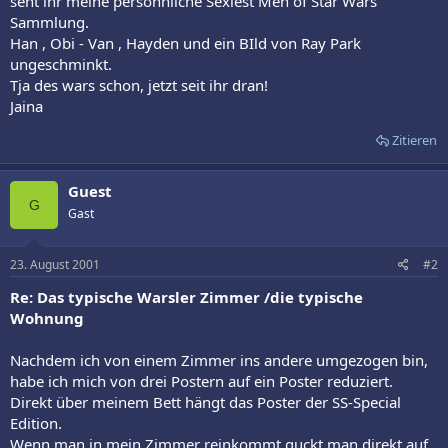
seht ihr meine persöhnliche Sexiest Men of Star Wars
Sammlung.
Han , Obi - Van , Hayden und ein BIld von Ray Park
ungeschminkt.
Tja des wars schon, jetzt seit ihr dran!
Jaina
Zitieren
Guest
G
Gast
23. August 2001
#2
Re: Das typische Warsler Zimmer /die typische
Wohnung
Nachdem ich von einem Zimmer ins andere umgezogen bin,
habe ich mich von drei Postern auf ein Poster reduziert.
Direkt über meinem Bett hängt das Poster der SS-Special
Edition.
Wenn man in mein Zimmer reinkommt guckt man direkt auf