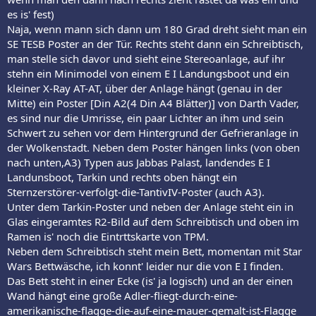
es is' fest)
Naja, wenn mann sich dann um 180 Grad dreht sieht man ein
SE TESB Poster an der Tür. Rechts steht dann ein Schreibtisch,
man stelle sich davor und sieht eine Stereoanlage, auf ihr
stehn ein Minimodel von einem E I Landungsboot und ein
kleiner X-Ray AT-AT, über der Anlage hängt (genau in der
Mitte) ein Poster [Din A2(4 Din A4 Blätter)] von Darth Vader,
es sind nur die Umrisse, ein paar Lichter an ihm und sein
Schwert zu sehen vor dem Hintergrund der Gefrieranlage in
der Wolkenstadt. Neben dem Poster hängen links (von oben
nach unten,A3) Typen aus Jabbas Palast, landendes E I
Landunsboot, Tarkin und rechts oben hängt ein
Sternzerstörer-verfolgt-die-TantivIV-Poster (auch A3).
Unter dem Tarkin-Poster und neben der Anlage steht ein in
Glas eingeramtes R2-Bild auf dem Schreibtisch und oben im
Ramen is' noch die Eintrttskarte von TPM.
Neben dem Schreibtisch steht mein Bett, momentan mit Star
Wars Bettwäsche, ich konnt' leider nur die von E I finden.
Das Bett steht in einer Ecke (is' ja logisch) und an der einen
Wand hängt eine große Adler-fliegt-durch-eine-
amerikanische-flagge-die-auf-eine-mauer-gemalt-ist-Flagge