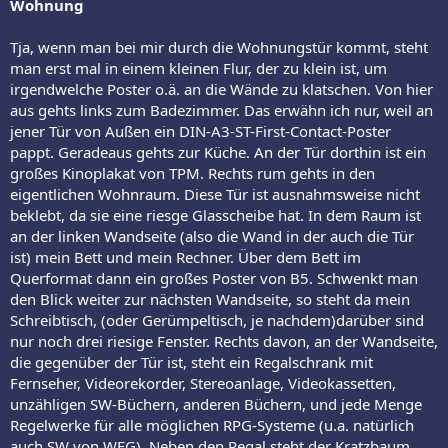
Wohnung
Tja, wenn man bei mir durch die Wohnungstür kommt, steht
man erst mal in einem kleinen Flur, der zu klein ist, um
irgendwelche Poster o.ä. an die Wände zu klatschen. Von hier
aus gehts links zum Badezimmer. Das erwähn ich nur, weil an
jener Tür von Außen ein DIN-A3-ST-First-Contact-Poster
pappt. Geradeaus gehts zur Küche. An der Tür dorthin ist ein
großes Kinoplakat von TPM. Rechts rum gehts in den
eigentlichen Wohnraum. Diese Tür ist ausnahmsweise nicht
beklebt, da sie eine riesge Glasscheibe hat. In dem Raum ist
an der linken Wandseite (also die Wand in der auch die Tür
ist) mein Bett und mein Rechner. Über dem Bett im
Querformat dann ein großes Poster von B5. Schwenkt man
den Blick weiter zur nächsten Wandseite, so steht da mein
Schreibtisch, (oder Gerümpeltisch, je nachdem)darüber sind
nur noch drei riesige Fenster. Rechts davon, an der Wandseite,
die gegenüber der Tür ist, steht ein Regalschrank mit
Fernseher, Videorekorder, Stereoanlage, Videokassetten,
unzähligen SW-Büchern, anderen Büchern, und jede Menge
Regelwerke für alle möglichen RPG-Systeme (u.a. natürlich
auch SW von WEG). Neben den Regal steht der Kratzbaum