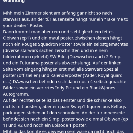
Wohnung
Mhh mein Zimmer sieht am anfang gar nicht so nach
starwars aus. an der tür ausenseite hängt nur ein "Take me to
your dealer" Poster.
Dann kommt man aber rein und sieht gleich ein fettes
Obiwan (ep1) und ein maul poster. ziwischen denen hängt
noch ein Rouges Squadron Poster sowie ein selbstgemachtes
(diverse starwars sachen zerschnitten und in einem
bilderrahmen geklebt) SW Bild. (Dazwischen auch 2 Simp.
und ein Futurama poster als abwechslung). Auf der linken
Seite vom eingang hängen erst mal alle Starwars Spezial
poster (offiziellen) und Kalenderposter (Vader, Royal guard
ect.) DAzwischen befinden sich dann noch 4 selbstegmachte
Bilder sowie ein verirrtes Indy Pic und ein Blank&Jones
Autogramm.
Auf der rechten seite ist das Fenster und die schränke also
nichts mit postern, aber ein paar Sw ep1 figuren aus Kellogs
packungen stehen auf den schränken. An der tür innenseite
befindet sich noch ein Simp. poster sowie einmal Obiwan (ep
1) und R2 und noch ein Episode 1 poster.
Mhh ja das könnte es gewesen sein wäre da nicht noch das