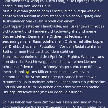
Elektronischer X-Wing ca. 40cm Lang, 2 Tie Fighter, und eine
nachbildung von Yodas Haus.
Nun guckt man (neben dem Fenster) auf ein Regal was die
ganze Wand ausfüllt in dem stehen: ein Naboo Fighter, eine
TuskenRaider Maske, ein Modell von einem
Sturtruppenblaster, ein Handblaster, ein Tuskengewehr, Yodas
Lichtschwert und 4 andere Lichtschwertgriffe und meine
Bücher stehen. Dann meine Ordner mit technischen
zeichnungen aller Raumschiffe, mein Ordner mit allen kopien
der Drehbücher, mein Fotoalbum. Vor dem Redal steht mein
Bett und mein Nachttisch auf dem steht ein
Sturmtruppenhelm und drei Epi1 Droit Fighter. Wenn wir uns
nun über das Bett hinweggeben sehen wir einen kleinen
schrank auf dem meine Dröhne(Anlage) steht. Nun öfnen wir
mein schrank
Uns fällt erstmal eine Flutwelle von
Klamotten in die Arme und unter der Masse brechen wir
zusammen. So in meinem schrank liegen noch ein Jedikostüm
und ein Sith Kostüm. So neben dem schrank stehen meine
Übungslichtschwerter (mit Alu oder Holz Klinge).
So nun haben wir mein Zimmer verlassen und sind in mein
königreich in die Werkstadt gegeanngen. Dort ist Totales Caos