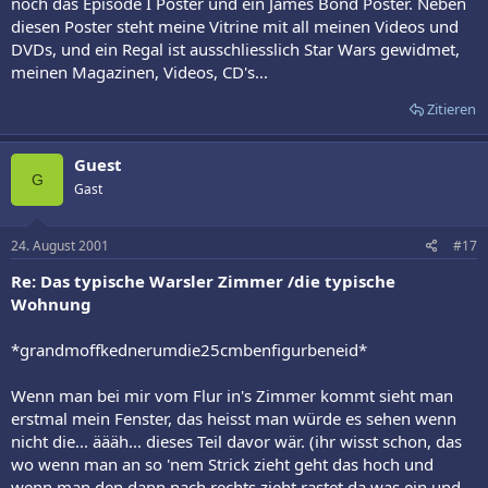
noch das Episode I Poster und ein James Bond Poster. Neben
diesen Poster steht meine Vitrine mit all meinen Videos und
DVDs, und ein Regal ist ausschliesslich Star Wars gewidmet,
meinen Magazinen, Videos, CD's...
Zitieren
Guest
G
Gast
24. August 2001
#17
Re: Das typische Warsler Zimmer /die typische
Wohnung
*grandmoffkednerumdie25cmbenfigurbeneid*
Wenn man bei mir vom Flur in's Zimmer kommt sieht man
erstmal mein Fenster, das heisst man würde es sehen wenn
nicht die... äääh... dieses Teil davor wär. (ihr wisst schon, das
wo wenn man an so 'nem Strick zieht geht das hoch und
wenn man den dann nach rechts zieht rastet da was ein und