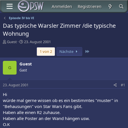
Anmelden
Registrieren
Episode IV bis VI
Das typische Warsler Zimmer /die typische
Wohnung
E
E
Guest
23. August 2001
r
r
Letzte
1 von 2
Nächste
s
s
t
t
e
e
Guest
l
l
G
Gast
l
l
e
t
r
a
23. August 2001
#1
m
Hi
würde mal gerne wissen ob es ein bestimmtes "muster" in
"Behausungen" von Star Wars Fans gibt.
Haben alle einen R2 zuhause.
Haben alle Poster an der Wand hängen usw.
O.K