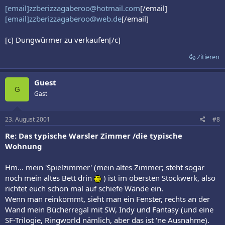
[email]zzberizzagaberoo@hotmail.com
[/email]
[email]zzberizzagaberoo@web.de
[/email]
[c] Dungwürmer zu verkaufen[/c]
Zitieren
Guest
G
Gast
23. August 2001
#8
Re: Das typische Warsler Zimmer /die typische
Wohnung
Hm... mein 'Spielzimmer' (mein altes Zimmer; steht sogar
noch mein altes Bett drin
) ist im obersten Stockwerk, also
richtet euch schon mal auf schiefe Wände ein.
Wenn man reinkommt, sieht man ein Fenster, rechts an der
Wand mein Bücherregal mit SW, Indy und Fantasy (und eine
SF-Trilogie, Ringworld nämlich, aber das ist 'ne Ausnahme).