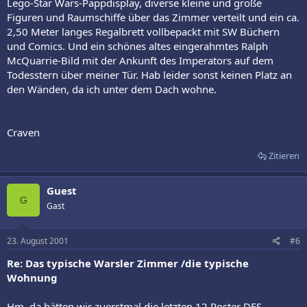
Lego-Star Wars-Pappdisplay, diverse kleine und große
Figuren und Raumschiffe über das Zimmer verteilt und ein ca.
2,50 Meter langes Regalbrett vollbepackt mit SW Büchern
und Comics. Und ein schönes altes eingerahmtes Ralph
McQuarrie-Bild mit der Ankunft des Imperators auf dem
Todesstern über meiner Tür. Hab leider sonst keinen Platz an
den Wänden, da ich unter dem Dach wohne.
Craven
Zitieren
Guest
G
Gast
23. August 2001
#6
Re: Das typische Warsler Zimmer /die typische
Wohnung
Hm, da hätten wir zuerstmal die letzten 12 Poster DES