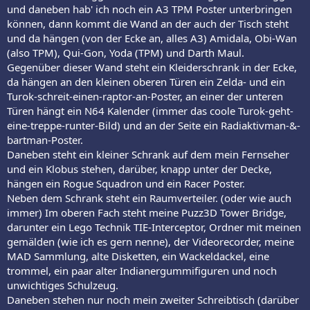
und daneben hab' ich noch ein A3 TPM Poster unterbringen
können, dann kommt die Wand an der auch der Tisch steht
und da hängen (von der Ecke an, alles A3) Amidala, Obi-Wan
(also TPM), Qui-Gon, Yoda (TPM) und Darth Maul.
Gegenüber dieser Wand steht ein Kleiderschrank in der Ecke,
da hängen an den kleinen oberen Türen ein Zelda- und ein
Turok-schreit-einen-raptor-an-Poster, an einer der unteren
Türen hängt ein N64 Kalender (immer das coole Turok-geht-
eine-treppe-runter-Bild) und an der Seite ein Radiaktivman-&-
bartman-Poster.
Daneben steht ein kleiner Schrank auf dem mein Fernseher
und ein Klobus stehen, darüber, knapp unter der Decke,
hängen ein Rogue Squadron und ein Racer Poster.
Neben dem Schrank steht ein Raumverteiler. (oder wie auch
immer) Im oberen Fach steht meine Puzz3D Tower Bridge,
darunter ein Lego Technik TIE-Interceptor, Ordner mit meinen
gemälden (wie ich es gern nenne), der Videorecorder, meine
MAD Sammlung, alte Disketten, ein Wackeldackel, eine
trommel, ein paar alter Indianergummifiguren und noch
unwichtiges Schulzeug.
Daneben stehen nur noch mein zweiter Schreibtisch (darüber