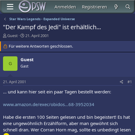
Anmelden
Registrieren
Star Wars Legends - Expanded Universe
"Der Kampf des Jedi" ist erhältlich...
E
E
Guest
21. April 2001
r
r
s
Für weitere Antworten geschlossen.
s
t
t
e
e
Guest
l
l
G
Gast
l
l
e
t
r
a
21. April 2001
#1
m
... und kann hier seit ein paar Tagen bestellt werden:
www.amazon.de/exec/obidos...68-3952034
Habe die ersten 100 Seiten gelesen und bin begeistert! Es hat
eine ungewöhnlich Erzählform, aber man gewöhnt sich
schnell dran. Wer Corran Horn mag, sollte es unbedingt lesen