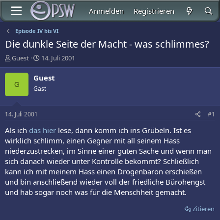
Anmelden
Registrieren
Episode IV bis VI
Die dunkle Seite der Macht - was schlimmes?
E
E
Guest
14. Juli 2001
r
r
s
s
Guest
t
t
G
Gast
e
e
l
l
l
l
14. Juli 2001
#1
e
t
r
a
Als ich
das hier
lese, dann komm ich ins Grübeln. Ist es
m
wirklich schlimm, einen Gegner mit all seinem Hass
niederzustrecken, im Sinne einer guten Sache und wenn man
sich danach wieder unter Kontrolle bekommt? Schließlich
kann ich mit meinem Hass einen Drogenbaron erschießen
und bin anschließend wieder voll der friedliche Bürohengst
und hab sogar noch was für die Menschheit gemacht.
Zitieren