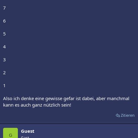
7
6
5
4
3
2
1
Also ich denke eine gewisse gefar ist dabei, aber manchmal
kann es auch ganz nützlich sein!
Zitieren
Guest
G
Gast