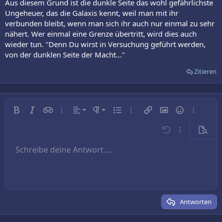
Aus diesem Grund ist die dunkle Seite das wohl gefährlichste
Ungeheuer, das die Galaxis kennt, weil man mit ihr
verbunden bleibt, wenn man sich ihr auch nur einmal zu sehr
nähert. Wer einmal eine Grenze übertritt, wird dies auch
wieder tun. "Denn Du wirst in Versuchung geführt werden,
von der dunklen Seite der Macht..."
Zitieren
Linksbündig
Normal
Fett
Kursiv
Inline-Spoiler
Weitere…
Ausrichtung
Absatzformatierung
Ungeordnete Liste
Weitere…
Link einfügen
Bild einfügen
Smileys
Weitere…
Zentriert
Überschrift 1
Rückgängig
Weitere…
Vorsch
Rechtsbündig
Schreibe deine Antwort....
Überschrift 2
9
Entwurf speichern
Arial
Schriftgröße
Nummerierte Liste
Zitat
Wiederholen
Medien
BBCode umschalten
Textfarbe
Tabelle einfügen
Formatierung entfernen
Schriftfamilie
Horizontale Linie einfügen
Entwürfe
Durchgestrichen
Spoiler
Unterstrichen
Code
Inline-Code
Text ausrichten
10
Entwurf löschen
Book Antiqua
Überschrift 3
12
Courier New
15
Georgia
Antworten
18
Tahoma