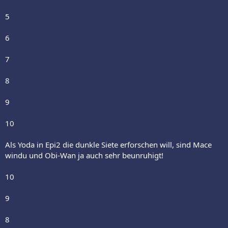
5
6
7
8
9
10
Als Yoda in Epi2 die dunkle Siete erforschen will, sind Mace
windu und Obi-Wan ja auch sehr beunruhigt!
10
9
8