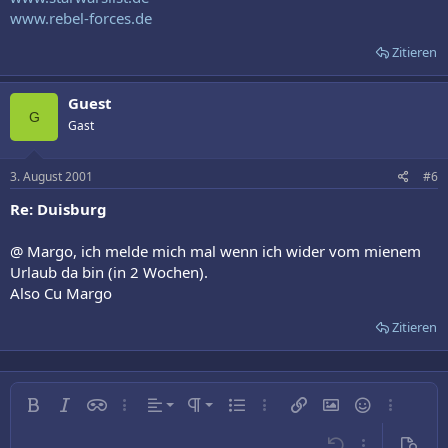
www.rebel-forces.de
Zitieren
Guest
G
Gast
3. August 2001
#6
Re: Duisburg
@ Margo, ich melde mich mal wenn ich wider vom mienem
Urlaub da bin (in 2 Wochen).
Also Cu Margo
Zitieren
Linksbündig
Normal
Fett
Kursiv
Inline-Spoiler
Weitere…
Ausrichtung
Absatzformatierung
Ungeordnete Liste
Weitere…
Link einfügen
Bild einfügen
Smileys
Weitere…
Zentriert
Überschrift 1