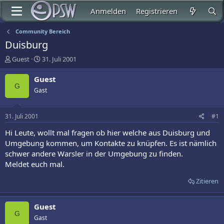
Anmelden
Registrieren
Community Bereich
Duisburg
E
E
Guest
31. Juli 2001
r
r
s
s
Guest
t
t
G
Gast
e
e
l
l
l
l
31. Juli 2001
#1
e
t
r
a
Hi Leute, wollt mal fragen ob hier welche aus Duisburg und
m
Umgebung kommen, um Kontakte zu knüpfen. Es ist nämlich
schwer andere Warsler in der Umgebung zu finden.
Meldet euch mal.
Zitieren
Guest
G
Gast