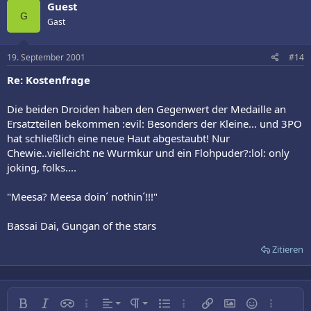
Guest
G
Gast
19. September 2001
#14
Re: Kostenfrage
Die beiden Droiden haben den Gegenwert der Medaille an
Ersatzteilen bekommen :evil: Besonders der Kleine... und 3PO
hat schließlich eine neue Haut abgestaubt! Nur
Chewie..vielleicht ne Wurmkur und ein Flohpuder?:lol: only
joking, folks....
"Meesa? Meesa doin´ nothin´!!!"
Bassai Dai, Gungan of the stars
Zitieren
Linksbündig
Normal
Fett
Kursiv
Inline-Spoiler
Weitere…
Ausrichtung
Absatzformatierung
Ungeordnete Liste
Weitere…
Link einfügen
Bild einfügen
Smileys
Weitere…