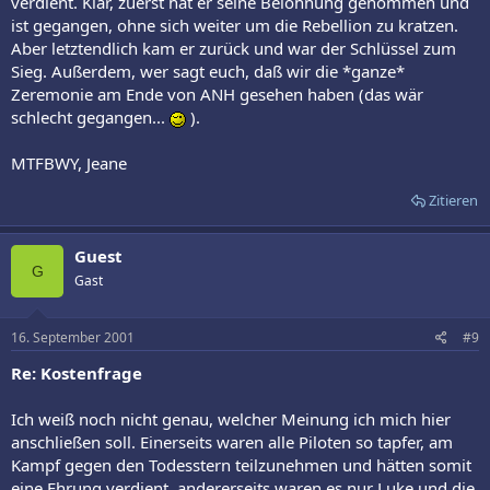
verdient. Klar, zuerst hat er seine Belohnung genommen und
ist gegangen, ohne sich weiter um die Rebellion zu kratzen.
Aber letztendlich kam er zurück und war der Schlüssel zum
Sieg. Außerdem, wer sagt euch, daß wir die *ganze*
Zeremonie am Ende von ANH gesehen haben (das wär
schlecht gegangen...
).
MTFBWY, Jeane
Zitieren
Guest
G
Gast
16. September 2001
#9
Re: Kostenfrage
Ich weiß noch nicht genau, welcher Meinung ich mich hier
anschließen soll. Einerseits waren alle Piloten so tapfer, am
Kampf gegen den Todesstern teilzunehmen und hätten somit
eine Ehrung verdient, andererseits waren es nur Luke und die