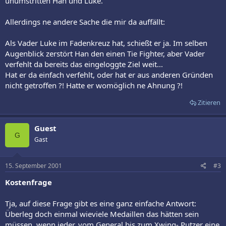
unumstritten Han und Luke.
Allerdings ne andere Sache die mir da auffällt:
Als Vader Luke im Fadenkreuz hat, schießt er ja. Im selben
Augenblick zerstört Han den einen Tie Fighter, aber Vader
verfehlt da bereits das eingeloggte Ziel weit...
Hat er da einfach verfehlt, oder hat er aus anderen Gründen
nicht getroffen ?! Hatte er womöglich ne Ahnung ?!
Zitieren
Guest
G
Gast
15. September 2001
#3
Kostenfrage
Tja, auf diese Frage gibt es eine ganz einfache Antwort:
Überleg doch einmal wieviele Medaillen das hätten sein
müssen, wenn jeder, vom General bis zum Xwing- Putzer eine