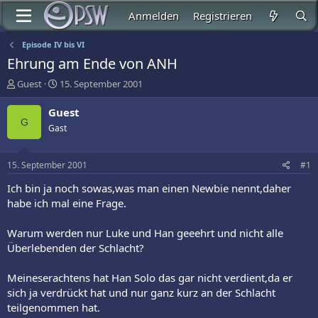
Anmelden
Registrieren
Episode IV bis VI
Ehrung am Ende von ANH
E
E
Guest
15. September 2001
r
r
s
s
Guest
t
t
G
Gast
e
e
l
l
l
l
15. September 2001
#1
e
t
r
a
Ich bin ja noch sowas,was man einen Newbie nennt,daher
m
habe ich mal eine Frage.
Warum werden nur Luke und Han geeehrt und nicht alle
Überlebenden der Schlacht?
Meineserachtens hat Han Solo das gar nicht verdient,da er
sich ja verdrückt hat und nur ganz kurz an der Schlacht
teilgenommen hat.