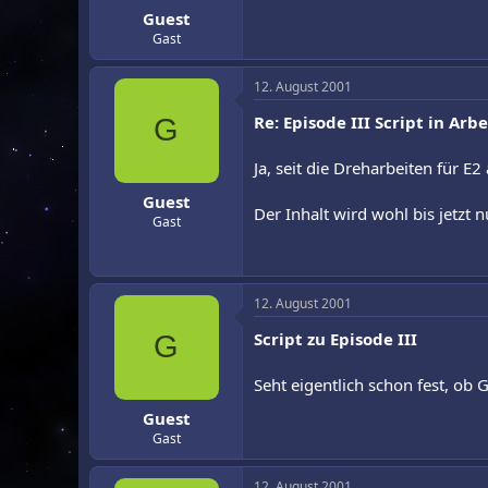
Guest
r
a
m
Gast
12. August 2001
Re: Episode III Script in Arbe
G
Ja, seit die Dreharbeiten für E
Guest
Der Inhalt wird wohl bis jetzt n
Gast
12. August 2001
Script zu Episode III
G
Seht eigentlich schon fest, ob 
Guest
Gast
12. August 2001