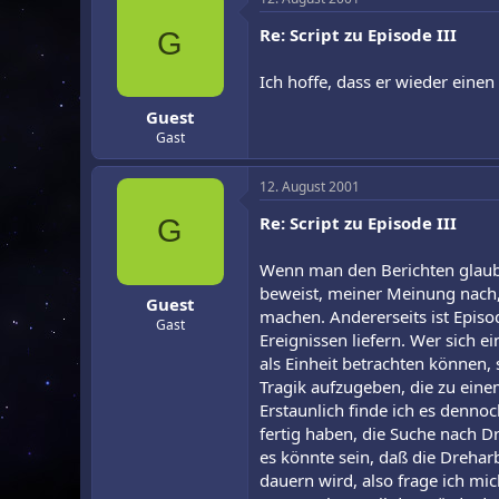
Re: Script zu Episode III
G
Ich hoffe, dass er wieder eine
Guest
Gast
12. August 2001
Re: Script zu Episode III
G
Wenn man den Berichten glaubt,
beweist, meiner Meinung nach,
Guest
machen. Andererseits ist Episod
Gast
Ereignissen liefern. Wer sich e
als Einheit betrachten können,
Tragik aufzugeben, die zu einem
Erstaunlich finde ich es denno
fertig haben, die Suche nach D
es könnte sein, daß die Drehar
dauern wird, also frage ich mi