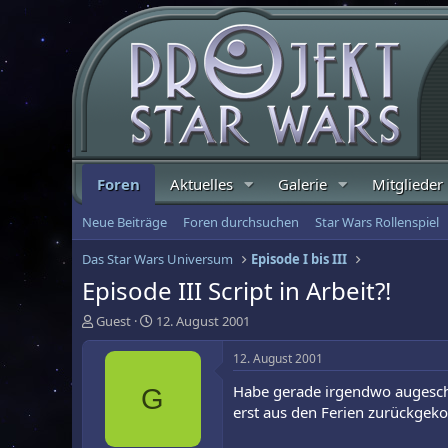
Foren
Aktuelles
Galerie
Mitglieder
Neue Beiträge
Foren durchsuchen
Star Wars Rollenspiel
Das Star Wars Universum
Episode I bis III
Episode III Script in Arbeit?!
E
E
Guest
12. August 2001
r
r
s
s
12. August 2001
t
t
Habe gerade irgendwo augeschn
G
e
e
l
l
erst aus den Ferien zurückge
l
l
e
t