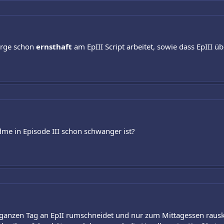
orge schon
ernsthaft
am EpIII Script arbeitet, sowie dass EpIII 
dme in Episode III schon schwanger ist?
ganzen Tag an EpII rumschneidet und nur zum Mittagessen rau