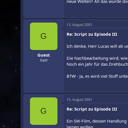
neue Welten? All das würde doc
13. August 2001
Re: Script zu Episode III
G
Ich denke, Herr Lucas will ab
Guest
Die Nachbearbeitung wird, wie 
Gast
Noch ein Jahr für das Drehbuc
BTW - Ja, es wird viel Stoff u
15. August 2001
Re: Script zu Episode III
G
Ein SW-Film, dessen Handlung si
lassen wollen...