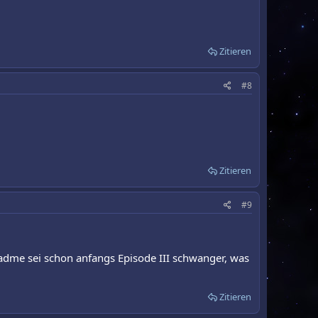
Zitieren
#8
Zitieren
#9
 Padme sei schon anfangs Episode III schwanger, was
Zitieren