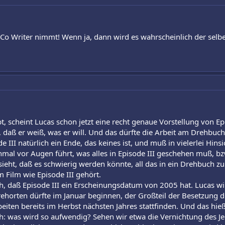
n Co Writer nimmt! Wenn ja, dann wird es wahrscheinlich der selbe
 scheint Lucas schon jetzt eine recht genaue Vorstellung von Epi
 daß er weiß, was er will. Und das dürfte die Arbeit am Drehbuc
e III natürlich ein Ende, das keines ist, und muß in vielerlei Hi
inmal vor Augen führt, was alles in Episode III geschehen muß, b
 sieht, daß es schwierig werden könnte, all das in ein Drehbuch 
 Film wie Episode III gehört.
ch, daß Episode III ein Erscheinungsdatum von 2005 hat. Lucas w
rehorten dürfte im Januar beginnen, der Großteil der Besetzung d
beiten bereits im Herbst nächsten Jahres stattfinden. Und das hi
ch: was wird so aufwendig? Sehen wir etwa die Vernichtung des Je