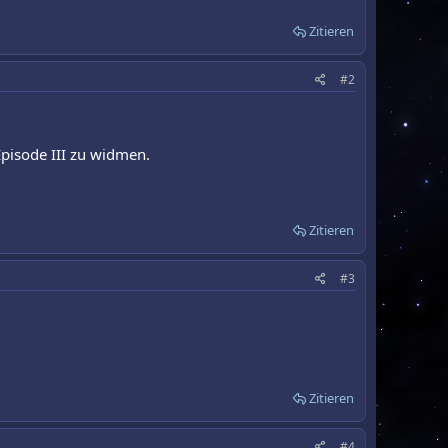
Zitieren
#2
 Episode III zu widmen.
Zitieren
#3
Zitieren
#4