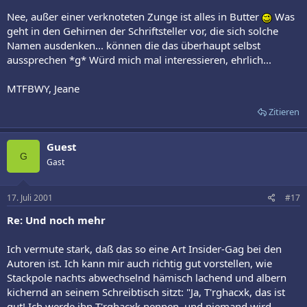
Nee, außer einer verknoteten Zunge ist alles in Butter
Was
geht in den Gehirnen der Schriftsteller vor, die sich solche
Namen ausdenken... können die das überhaupt selbst
aussprechen *g* Würd mich mal interessieren, ehrlich...
MTFBWY, Jeane
Zitieren
Guest
G
Gast
17. Juli 2001
#17
Re: Und noch mehr
Ich vermute stark, daß das so eine Art Insider-Gag bei den
Autoren ist. Ich kann mir auch richtig gut vorstellen, wie
Stackpole nachts abwechselnd hämisch lachend und albern
kichernd an seinem Schreibtisch sitzt: "Ja, T'rghacxk, das ist
gut! Ich werde ihn T'rghacxk nennen, und niemand wird