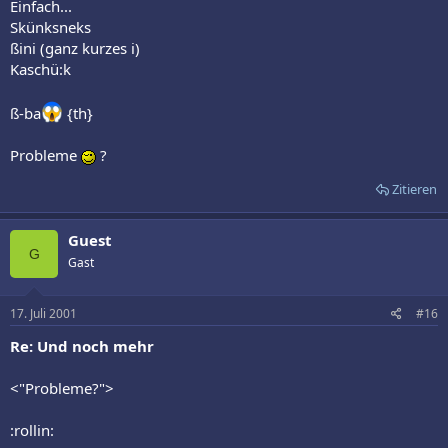
Einfach...
Skünksneks
ßini (ganz kurzes i)
Kaschü:k
ß-ba
{th}
Probleme
?
Zitieren
Guest
G
Gast
17. Juli 2001
#16
Re: Und noch mehr
<"Probleme?">
:rollin: