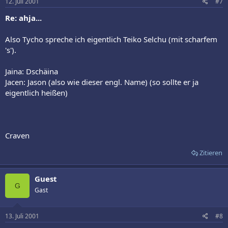
12. Juli 2001
#7
Re: ahja...
Also Tycho spreche ich eigentlich Teiko Selchu (mit scharfem
's').
Jaina: Dschäina
Jacen: Jason (also wie dieser engl. Name) (so sollte er ja
eigentlich heißen)
Craven
Zitieren
Guest
G
Gast
13. Juli 2001
#8