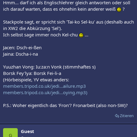
Hmm... darf ich als Englischlehrer gleich antworten oder soll
ich darauf warten, dass es ohnehin kein anderer weiß
?
Stackpole sagt, er spricht sich 'Tai-ko Sel-ku' aus (deshalb auch
in XW2 die Abkürzung 'Sel').
Ich selbst sage immer noch Kel-chu
...
Jacen: Dsch-ei-ßen
Jaina: Dscha-i-na
Yuuzhan Vong: Iu:za:n Vonk (stimmhaftes s)
Borsk Fey'lya: Borsk Fei-li-a
(Hörbeispiele, YV etwas anders:
members.tripod.co.uk/jedi...ailure.mp3
members.tripod.co.uk/jedi...oying.mp3)
P.S.: Woher eigentlich das 'Fron'? Fronarbeit (also non-SW)?
Zitieren
Guest
G