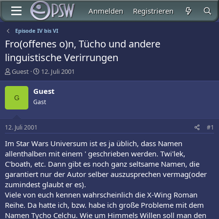
Anmelden
Registrieren
Episode IV bis VI
Fro(offenes o)n, Tücho und andere
linguistische Verirrungen
E
E
Guest
12. Juli 2001
r
r
s
s
Guest
t
t
G
Gast
e
e
l
l
l
l
12. Juli 2001
#1
e
t
r
a
Im Star Wars Universum ist es ja üblich, dass Namen
m
allenthalben mit einem ' geschrieben werden. Twi'lek,
C'boath, etc. Dann gibt es noch ganz seltsame Namen, die
garantiert nur der Autor selber auszusprechen vermag(oder
zumindest glaubt er es).
Viele von euch kennen wahrscheinlich die X-Wing Roman
Reihe. Da hatte ich, bzw. habe ich große Probleme mit dem
Namen Tycho Celchu. Wie um Himmels Willen soll man den