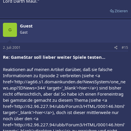
Lord Darth Maul."
Zitieren
Guest
G
Gast
2. Juli 2001
#15
Re: GameStar soll lieber weiter Spiele testen...
Reaktionen auf meinen Artikel darüber, daß sie falsche
Informationen zu Episode 2 verbreiten (siehe <a
href='http://ag66.s1.domainkunden.de/NewsSystem/one_ne
ws.asp?IDNews=344' target='_blank'>hier</a>) sind bisher
nicht offensichtlich, aber da! So habe ich einen Foreneintrag
bei gamstar.de gemacht zu diesem Thema (siehe <a
href='http://62.96.227.94/ubb/Forum3/HTML/000146.html'
target='_blank'>hier</a>), doch ist dieser mittlerweile nur
noch über den <a
href='http://62.96.227.94/ubb/Forum3/HTML/000146.html'
target='_blank'>direkten Link</a> zu erreichen und nicht