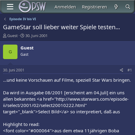
Anmelden
Registrieren
Episode IV bis VI
GameStar soll lieber weiter Spiele testen...
E
E
Guest
30. Juni 2001
r
r
s
s
Guest
t
t
G
Gast
e
e
l
l
l
l
30. Juni 2001
#1
e
t
r
a
...und keine Vorschauen auf Filme, speziell Star Wars bringen.
m
Da wird in Ausgabe 08/2001 [erscheint am 04.Juli] ein uns
allen bekanntes <a href="http://www.starwars.com/episode-
ii/select/2001/02/select20010222.html"
target="_blank">Select Bild</a> so interpretiert, daß aus
Highlight to read:
<font color="#000064">aus dem etwa 11jährigen Boba