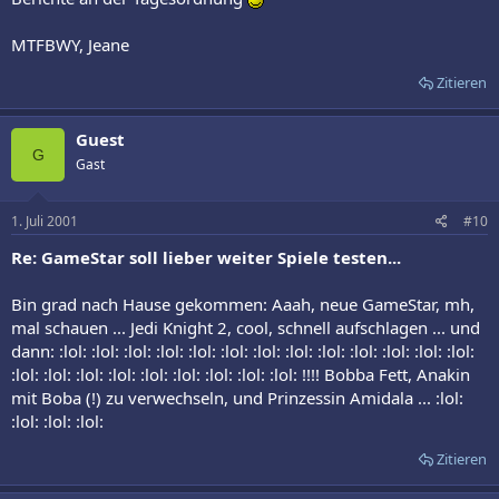
MTFBWY, Jeane
Zitieren
Guest
G
Gast
1. Juli 2001
#10
Re: GameStar soll lieber weiter Spiele testen...
Bin grad nach Hause gekommen: Aaah, neue GameStar, mh,
mal schauen ... Jedi Knight 2, cool, schnell aufschlagen ... und
dann: :lol: :lol: :lol: :lol: :lol: :lol: :lol: :lol: :lol: :lol: :lol: :lol: :lol:
:lol: :lol: :lol: :lol: :lol: :lol: :lol: :lol: :lol: !!!! Bobba Fett, Anakin
mit Boba (!) zu verwechseln, und Prinzessin Amidala ... :lol:
:lol: :lol: :lol:
Zitieren