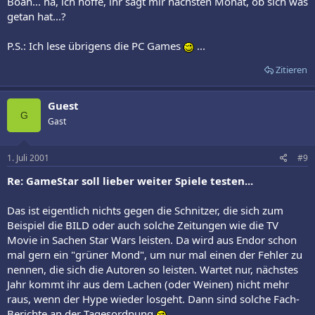
Boah... na, ich hoffe, ihr sagt mir nächsten Monat, ob sich was
getan hat...?
P.S.: Ich lese übrigens die PC Games
...
Zitieren
Guest
G
Gast
1. Juli 2001
#9
Re: GameStar soll lieber weiter Spiele testen...
Das ist eigentlich nichts gegen die Schnitzer, die sich zum
Beispiel die BILD oder auch solche Zeitungen wie die TV
Movie in Sachen Star Wars leisten. Da wird aus Endor schon
mal gern ein "grüner Mond", um nur mal einen der Fehler zu
nennen, die sich die Autoren so leisten. Wartet nur, nächstes
Jahr kommt ihr aus dem Lachen (oder Weinen) nicht mehr
raus, wenn der Hype wieder losgeht. Dann sind solche Fach-
Berichte an der Tagesordnung