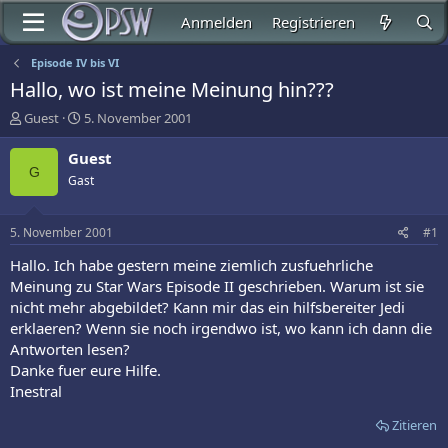
Anmelden
Registrieren
Episode IV bis VI
Hallo, wo ist meine Meinung hin???
E
E
Guest
5. November 2001
r
r
s
s
Guest
t
t
G
Gast
e
e
l
l
l
l
5. November 2001
#1
e
t
r
a
Hallo. Ich habe gestern meine ziemlich zusfuehrliche
m
Meinung zu Star Wars Episode II geschrieben. Warum ist sie
nicht mehr abgebildet? Kann mir das ein hilfsbereiter Jedi
erklaeren? Wenn sie noch irgendwo ist, wo kann ich dann die
Antworten lesen?
Danke fuer eure Hilfe.
Inestral
Zitieren