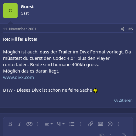
Guest
G
Gast
11. November 2001
#5
Re: Hilfe! Bitte!
Möglich ist auch, dass der Trailer im Divx Format vorliegt. Da
müsstest du zuerst den Codec 4.01 plus den Player
runterladen. Beide sind humane 400kb gross.
Möglich das es daran liegt.
www.divx.com
BTW - Dieses Divx ist schon ne feine Sache
Zitieren
Linksbündig
Normal
Fett
Kursiv
Inline-Spoiler
Weitere…
Ausrichtung
Absatzformatierung
Ungeordnete Liste
Weitere…
Link einfügen
Bild einfügen
Smileys
Weitere…
Zentriert