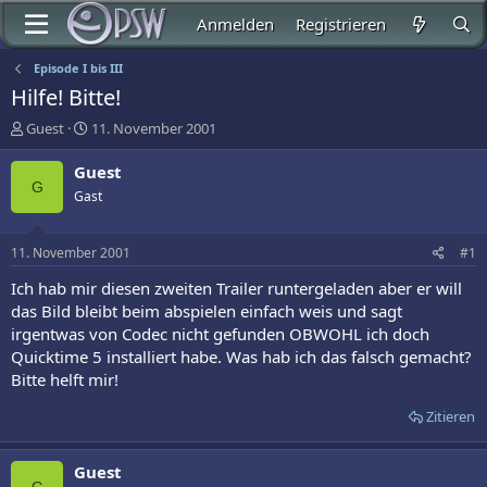
Anmelden
Registrieren
Episode I bis III
Hilfe! Bitte!
E
E
Guest
11. November 2001
r
r
s
s
Guest
t
t
G
Gast
e
e
l
l
l
l
11. November 2001
#1
e
t
r
a
Ich hab mir diesen zweiten Trailer runtergeladen aber er will
m
das Bild bleibt beim abspielen einfach weis und sagt
irgentwas von Codec nicht gefunden OBWOHL ich doch
Quicktime 5 installiert habe. Was hab ich das falsch gemacht?
Bitte helft mir!
Zitieren
Guest
G