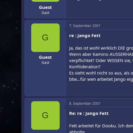
Guest
Gast
7. September 2001
re : Jango Fett
G
Ja, das ist wohl wirklich DIE 
Wenn aber Kamino AUSSERHALB d
Guest
verpflichtet? Oder WISSEN sie
Gast
Konföderation?
Es sieht wohl nicht so aus, al
btw...für wen arbeitet Jango e
8. September 2001
Re: re : Jango Fett
G
Fett arbeitet für Dooku. Ich d
abholte.