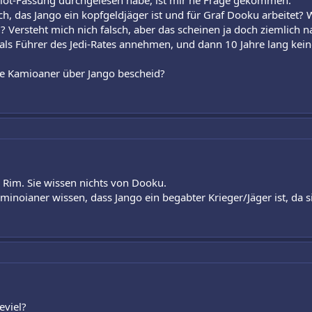
 Plot-Fassung durchgelesen habe, ist mir ne Frage gekommen.
h, das Jango ein kopfgeldjäger ist und für Graf Dooku arbeitet?
? Versteht mich nich falsch, aber das scheinen ja doch ziemlich n
als Führer des Jedi-Rates annehmen, und dann 10 Jahre lang kein
die Kamioaner über Jango bescheid?
r Rim. Sie wissen nichts von Dooku.
minoianer wissen, dass Jango ein begabter Krieger/Jäger ist, da
eviel?