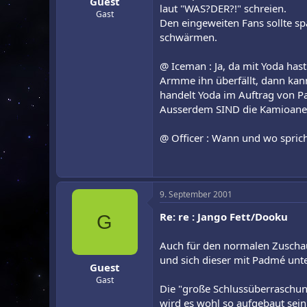
Guest
laut "WAS?DER?!" schreien.
Gast
Den eingeweiten Fans sollte sp
schwärmen.
@ Iceman : Ja, da mit Yoda hast
Armme ihn überfällt, dann kann
handelt Yoda im Auftrag von Pal
Ausserdem SIND die Kamioaner 
@ Officer : Wann und wo spric
9. September 2001
Re: re : Jango Fett/Dooku
G
Auch für den normalen Zuschau
und sich dieser mit Padmé unt
Guest
Gast
Die "große Schlussüberraschun
wird es wohl so aufgebaut sein