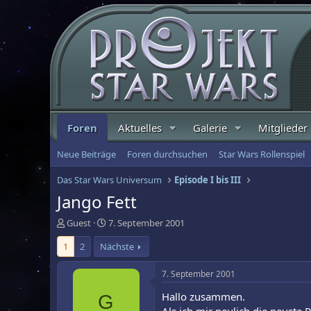
Foren
Aktuelles
Galerie
Mitglieder
Neue Beiträge
Foren durchsuchen
Star Wars Rollenspiel
Das Star Wars Universum
Episode I bis III
Jango Fett
E
E
Guest
7. September 2001
r
r
1
2
Nächste
s
s
t
t
e
e
7. September 2001
l
l
Hallo zusammen.
G
l
l
e
t