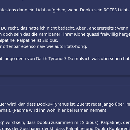
ätestens dann ein Licht aufgehen, wenn Dooku sein ROTES Lichts
 Du recht, das hatte ich nicht bedacht. Aber , andererseits : wenn 
 doch sein das die Kamioaner "ihre" Klone quassi freiwillig herg
patine. Palpatine ist Sidious.
offenbar ebenso naiv wie autoritäts-hörig.
ht Jango denn von Darth Tyranus? Da muß ich was übersehen ha
er wird klar, dass Dooku=Tyranus ist. Zuerst redet Jango über i
erhält. (Padmé wird ihn wohl hier bei Namen nennen)
g" wird sein, dass Dooku zusammen mit Sidious(=Palpatine), de
, dass der Zuschauer denkt, dass Palpatine und Dooku Konkurente