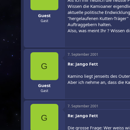
Als ich mir neulich die neuste
r
a
Wissen die Kamioaner eigendlic
m
aktuelle politische Endwicklung
Guest
"hergelaufenen Kutten-Träger" 
Gast
Auftraggebern halten.
Also, was meint Ihr ? Wissen 
7. September 2001
Re: Jango Fett
G
Kamino liegt jenseits des Oute
Aber ich nehme an, dass die Ka
Guest
Gast
7. September 2001
Re: Jango Fett
G
Die grosse Frage: Wer weiss wi