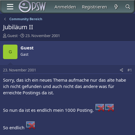
Anmelden
Registrieren
Community Bereich
Jubiläum II
E
E
Guest
23. November 2001
r
r
s
s
Guest
t
t
G
Gast
e
e
l
l
l
l
23. November 2001
#1
e
t
r
a
Sorry, das ich ein neues Thema aufmache nur das alte habe
m
ich nicht gefunden und auch nicht das andere was für
erreichte Postings da ist.
So nun da ist es endlich mein 1000 Posting.
So endlich